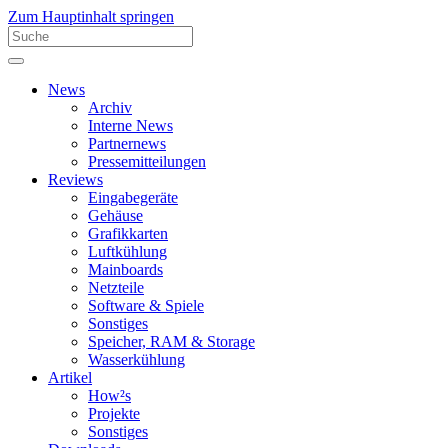
Zum Hauptinhalt springen
News
Archiv
Interne News
Partnernews
Pressemitteilungen
Reviews
Eingabegeräte
Gehäuse
Grafikkarten
Luftkühlung
Mainboards
Netzteile
Software & Spiele
Sonstiges
Speicher, RAM & Storage
Wasserkühlung
Artikel
How²s
Projekte
Sonstiges