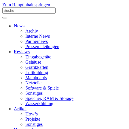
Zum Hauptinhalt springen
News
Archiv
Interne News
Partnernews
Pressemitteilungen
Reviews
Eingabegeräte
Gehäuse
Grafikkarten
Luftkühlung
Mainboards
Netzteile
Software & Spiele
Sonstiges
Speicher, RAM & Storage
Wasserkühlung
Artikel
How²s
Projekte
Sonstiges