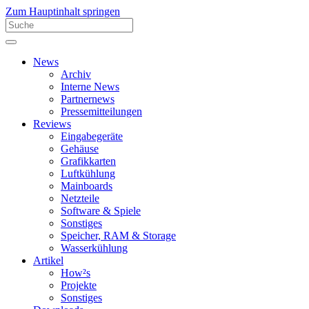
Zum Hauptinhalt springen
News
Archiv
Interne News
Partnernews
Pressemitteilungen
Reviews
Eingabegeräte
Gehäuse
Grafikkarten
Luftkühlung
Mainboards
Netzteile
Software & Spiele
Sonstiges
Speicher, RAM & Storage
Wasserkühlung
Artikel
How²s
Projekte
Sonstiges