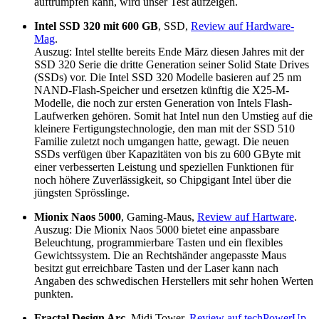
auftrumpfen kann, wird unser Test aufzeigen.
Intel SSD 320 mit 600 GB
, SSD,
Review auf Hardware-
Mag
.
Auszug: Intel stellte bereits Ende März diesen Jahres mit der
SSD 320 Serie die dritte Generation seiner Solid State Drives
(SSDs) vor. Die Intel SSD 320 Modelle basieren auf 25 nm
NAND-Flash-Speicher und ersetzen künftig die X25-M-
Modelle, die noch zur ersten Generation von Intels Flash-
Laufwerken gehören. Somit hat Intel nun den Umstieg auf die
kleinere Fertigungstechnologie, den man mit der SSD 510
Familie zuletzt noch umgangen hatte, gewagt. Die neuen
SSDs verfügen über Kapazitäten von bis zu 600 GByte mit
einer verbesserten Leistung und speziellen Funktionen für
noch höhere Zuverlässigkeit, so Chipgigant Intel über die
jüngsten Sprösslinge.
Mionix Naos 5000
, Gaming-Maus,
Review auf Hartware
.
Auszug: Die Mionix Naos 5000 bietet eine anpassbare
Beleuchtung, programmierbare Tasten und ein flexibles
Gewichtssystem. Die an Rechtshänder angepasste Maus
besitzt gut erreichbare Tasten und der Laser kann nach
Angaben des schwedischen Herstellers mit sehr hohen Werten
punkten.
Fractal Design Arc
, Midi Tower,
Review auf techPowerUp
.