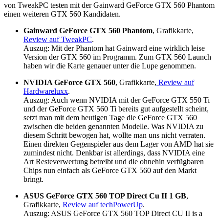
von TweakPC testen mit der Gainward GeForce GTX 560 Phantom
einen weiteren GTX 560 Kandidaten.
Gainward GeForce GTX 560 Phantom
, Grafikkarte,
Review auf TweakPC
.
Auszug: Mit der Phantom hat Gainward eine wirklich leise
Version der GTX 560 im Programm. Zum GTX 560 Launch
haben wir die Karte genauer unter die Lupe genommen.
NVIDIA GeForce GTX 560
, Grafikkarte,
Review auf
Hardwareluxx
.
Auszug: Auch wenn NVIDIA mit der GeForce GTX 550 Ti
und der GeForce GTX 560 Ti bereits gut aufgestellt scheint,
setzt man mit dem heutigen Tage die GeForce GTX 560
zwischen die beiden genannten Modelle. Was NVIDIA zu
diesem Schritt bewogen hat, wollte man uns nicht verraten.
Einen direkten Gegenspieler aus dem Lager von AMD hat sie
zumindest nicht. Denkbar ist allerdings, dass NVIDIA eine
Art Resteverwertung betreibt und die ohnehin verfügbaren
Chips nun einfach als GeForce GTX 560 auf den Markt
bringt.
ASUS GeForce GTX 560 TOP Direct Cu II 1 GB
,
Grafikkarte,
Review auf techPowerUp
.
Auszug: ASUS GeForce GTX 560 TOP Direct CU II is a