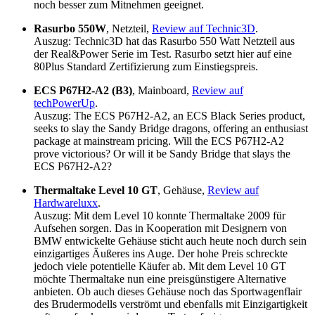
noch besser zum Mitnehmen geeignet.
Rasurbo 550W
, Netzteil,
Review auf Technic3D
.
Auszug: Technic3D hat das Rasurbo 550 Watt Netzteil aus
der Real&Power Serie im Test. Rasurbo setzt hier auf eine
80Plus Standard Zertifizierung zum Einstiegspreis.
ECS P67H2-A2 (B3)
, Mainboard,
Review auf
techPowerUp
.
Auszug: The ECS P67H2-A2, an ECS Black Series product,
seeks to slay the Sandy Bridge dragons, offering an enthusiast
package at mainstream pricing. Will the ECS P67H2-A2
prove victorious? Or will it be Sandy Bridge that slays the
ECS P67H2-A2?
Thermaltake Level 10 GT
, Gehäuse,
Review auf
Hardwareluxx
.
Auszug: Mit dem Level 10 konnte Thermaltake 2009 für
Aufsehen sorgen. Das in Kooperation mit Designern von
BMW entwickelte Gehäuse sticht auch heute noch durch sein
einzigartiges Äußeres ins Auge. Der hohe Preis schreckte
jedoch viele potentielle Käufer ab. Mit dem Level 10 GT
möchte Thermaltake nun eine preisgünstigere Alternative
anbieten. Ob auch dieses Gehäuse noch das Sportwagenflair
des Brudermodells verströmt und ebenfalls mit Einzigartigkeit