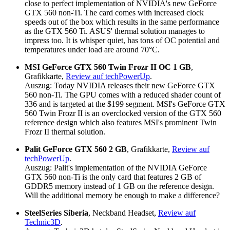
close to perfect implementation of NVIDIA's new GeForce
GTX 560 non-Ti. The card comes with increased clock
speeds out of the box which results in the same performance
as the GTX 560 Ti. ASUS' thermal solution manages to
impress too. It is whisper quiet, has tons of OC potential and
temperatures under load are around 70°C.
MSI GeForce GTX 560 Twin Frozr II OC 1 GB
,
Grafikkarte,
Review auf techPowerUp
.
Auszug: Today NVIDIA releases their new GeForce GTX
560 non-Ti. The GPU comes with a reduced shader count of
336 and is targeted at the $199 segment. MSI's GeForce GTX
560 Twin Frozr II is an overclocked version of the GTX 560
reference design which also features MSI's prominent Twin
Frozr II thermal solution.
Palit GeForce GTX 560 2 GB
, Grafikkarte,
Review auf
techPowerUp
.
Auszug: Palit's implementation of the NVIDIA GeForce
GTX 560 non-Ti is the only card that features 2 GB of
GDDR5 memory instead of 1 GB on the reference design.
Will the additional memory be enough to make a difference?
SteelSeries Siberia
, Neckband Headset,
Review auf
Technic3D
.