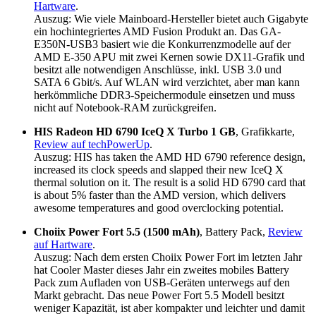
Hartware
.
Auszug: Wie viele Mainboard-Hersteller bietet auch Gigabyte
ein hochintegriertes AMD Fusion Produkt an. Das GA-
E350N-USB3 basiert wie die Konkurrenzmodelle auf der
AMD E-350 APU mit zwei Kernen sowie DX11-Grafik und
besitzt alle notwendigen Anschlüsse, inkl. USB 3.0 und
SATA 6 Gbit/s. Auf WLAN wird verzichtet, aber man kann
herkömmliche DDR3-Speichermodule einsetzen und muss
nicht auf Notebook-RAM zurückgreifen.
HIS Radeon HD 6790 IceQ X Turbo 1 GB
, Grafikkarte,
Review auf techPowerUp
.
Auszug: HIS has taken the AMD HD 6790 reference design,
increased its clock speeds and slapped their new IceQ X
thermal solution on it. The result is a solid HD 6790 card that
is about 5% faster than the AMD version, which delivers
awesome temperatures and good overclocking potential.
Choiix Power Fort 5.5 (1500 mAh)
, Battery Pack,
Review
auf Hartware
.
Auszug: Nach dem ersten Choiix Power Fort im letzten Jahr
hat Cooler Master dieses Jahr ein zweites mobiles Battery
Pack zum Aufladen von USB-Geräten unterwegs auf den
Markt gebracht. Das neue Power Fort 5.5 Modell besitzt
weniger Kapazität, ist aber kompakter und leichter und damit