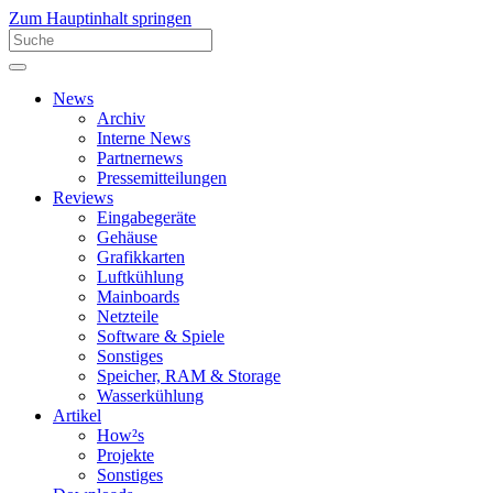
Zum Hauptinhalt springen
News
Archiv
Interne News
Partnernews
Pressemitteilungen
Reviews
Eingabegeräte
Gehäuse
Grafikkarten
Luftkühlung
Mainboards
Netzteile
Software & Spiele
Sonstiges
Speicher, RAM & Storage
Wasserkühlung
Artikel
How²s
Projekte
Sonstiges