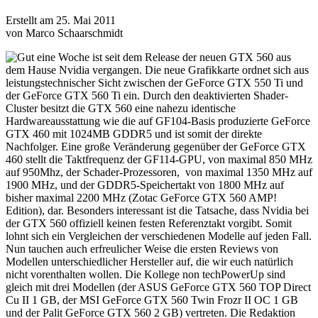
Erstellt am 25. Mai 2011
von Marco Schaarschmidt
Gut eine Woche ist seit dem Release der neuen GTX 560 aus
dem Hause Nvidia vergangen. Die neue Grafikkarte ordnet sich aus
leistungstechnischer Sicht zwischen der GeForce GTX 550 Ti und
der GeForce GTX 560 Ti ein. Durch den deaktivierten Shader-
Cluster besitzt die GTX 560 eine nahezu identische
Hardwareausstattung wie die auf GF104-Basis produzierte GeForce
GTX 460 mit 1024MB GDDR5 und ist somit der direkte
Nachfolger. Eine große Veränderung gegenüber der GeForce GTX
460 stellt die Taktfrequenz der GF114-GPU, von maximal 850 MHz
auf 950Mhz, der Schader-Prozessoren, von maximal 1350 MHz auf
1900 MHz, und der GDDR5-Speichertakt von 1800 MHz auf
bisher maximal 2200 MHz (Zotac GeForce GTX 560 AMP!
Edition), dar. Besonders interessant ist die Tatsache, dass Nvidia bei
der GTX 560 offiziell keinen festen Referenztakt vorgibt. Somit
lohnt sich ein Vergleichen der verschiedenen Modelle auf jeden Fall.
Nun tauchen auch erfreulicher Weise die ersten Reviews von
Modellen unterschiedlicher Hersteller auf, die wir euch natürlich
nicht vorenthalten wollen. Die Kollege non techPowerUp sind
gleich mit drei Modellen (der ASUS GeForce GTX 560 TOP Direct
Cu II 1 GB, der MSI GeForce GTX 560 Twin Frozr II OC 1 GB
und der Palit GeForce GTX 560 2 GB) vertreten. Die Redaktion