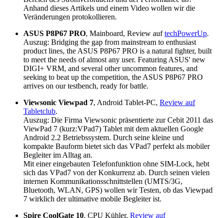
Anhand dieses Artikels und einem Video wollen wir die
Veränderungen protokollieren.
ASUS P8P67 PRO
, Mainboard, Review auf
techPowerUp
.
Auszug: Bridging the gap from mainstream to enthusiast
product lines, the ASUS P8P67 PRO is a natural fighter, built
to meet the needs of almost any user. Featuring ASUS' new
DIGI+ VRM, and several other uncommon features, and
seeking to beat up the competition, the ASUS P8P67 PRO
arrives on our testbench, ready for battle.
Viewsonic Viewpad 7
, Android Tablet-PC,
Review auf
Tabletclub
.
Auszug: Die Firma Viewsonic präsentierte zur Cebit 2011 das
ViewPad 7 (kurz:VPad7) Tablet mit dem aktuellen Google
Android 2.2 Betriebssystem. Durch seine kleine und
kompakte Bauform bietet sich das VPad7 perfekt als mobiler
Begleiter im Alltag an.
Mit einer eingebauten Telefonfunktion ohne SIM-Lock, hebt
sich das VPad7 von der Konkurrenz ab. Durch seinen vielen
internen Kommunikationsschnittstellen (UMTS/3G,
Bluetooth, WLAN, GPS) wollen wir Testen, ob das Viewpad
7 wirklich der ultimative mobile Begleiter ist.
Spire CoolGate 10
, CPU Kühler,
Review auf