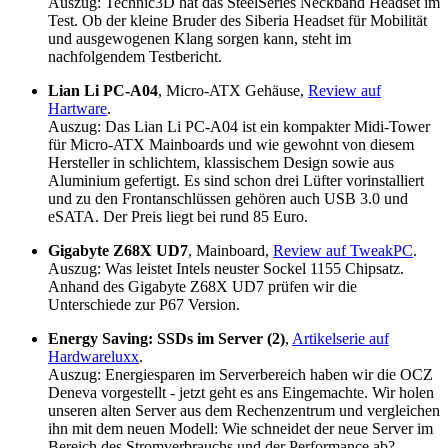
Auszug: Technic3D hat das SteelSeries Neckband Headset im
Test. Ob der kleine Bruder des Siberia Headset für Mobilität
und ausgewogenen Klang sorgen kann, steht im
nachfolgendem Testbericht.
Lian Li PC-A04
, Micro-ATX Gehäuse,
Review auf
Hartware
.
Auszug: Das Lian Li PC-A04 ist ein kompakter Midi-Tower
für Micro-ATX Mainboards und wie gewohnt von diesem
Hersteller in schlichtem, klassischem Design sowie aus
Aluminium gefertigt. Es sind schon drei Lüfter vorinstalliert
und zu den Frontanschlüssen gehören auch USB 3.0 und
eSATA. Der Preis liegt bei rund 85 Euro.
Gigabyte Z68X UD7
, Mainboard,
Review auf TweakPC
.
Auszug: Was leistet Intels neuster Sockel 1155 Chipsatz.
Anhand des Gigabyte Z68X UD7 prüfen wir die
Unterschiede zur P67 Version.
Energy Saving: SSDs im Server (2)
,
Artikelserie auf
Hardwareluxx
.
Auszug: Energiesparen im Serverbereich haben wir die OCZ
Deneva vorgestellt - jetzt geht es ans Eingemachte. Wir holen
unseren alten Server aus dem Rechenzentrum und vergleichen
ihn mit dem neuen Modell: Wie schneidet der neue Server im
Bereich des Stromverbrauchs und der Performance ab?