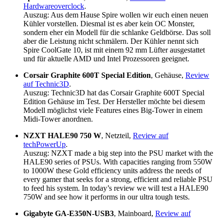
Hardwareoverclock
.
Auszug: Aus dem Hause Spire wollen wir euch einen neuen
Kühler vorstellen. Diesmal ist es aber kein OC Monster,
sondern eher ein Modell für die schlanke Geldbörse. Das soll
aber die Leistung nicht schmälern. Der Kühler nennt sich
Spire CoolGate 10, ist mit einem 92 mm Lüfter ausgestattet
und für aktuelle AMD und Intel Prozessoren geeignet.
Corsair Graphite 600T Special Edition
, Gehäuse,
Review
auf Technic3D
.
Auszug: Technic3D hat das Corsair Graphite 600T Special
Edition Gehäuse im Test. Der Hersteller möchte bei diesem
Modell möglichst viele Features eines Big-Tower in einem
Midi-Tower anordnen.
NZXT HALE90 750 W
, Netzteil,
Review auf
techPowerUp
.
Auszug: NZXT made a big step into the PSU market with the
HALE90 series of PSUs. With capacities ranging from 550W
to 1000W these Gold efficiency units address the needs of
every gamer that seeks for a strong, efficient and reliable PSU
to feed his system. In today’s review we will test a HALE90
750W and see how it performs in our ultra tough tests.
Gigabyte GA-E350N-USB3
, Mainboard,
Review auf