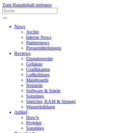
Zum Hauptinhalt springen
News
Archiv
Interne News
Partnernews
Pressemitteilungen
Reviews
Eingabegeräte
Gehäuse
Grafikkarten
Luftkühlung
Mainboards
Netzteile
Software & Spiele
Sonstiges
Speicher, RAM & Storage
Wasserkühlung
Artikel
How²s
Projekte
Sonstiges