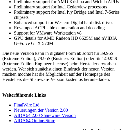
Preliminary support for AMD Krishna and Wichita APUs
Preliminary support for Intel Cedarview processors
Preliminary support for Intel Ivy Bridge and Intel 7-Series
chipsets
Enhanced support for Western Digital hard disk drives
Revamped ACPI table enumeration and decoding
Support for VMware Workstation v8
GPU details for AMD Radeon HD 6625M and nVIDIA
GeForce GTX 570M
Die neue Version kann in digitaler Form ab sofort für 39.95$
(Extreme Edition), 79.95$ (Business Edition) oder für 149.95$
(Extreme Edition Engineer License) beim Hersteller erworben
werden. Wer sich zunächst einen Eindruck der neuen Version
machen möchte hat die Möglichkeit auf der Homepage des
Herstellers die Shareware-Version kostenlos herunterladen.
Weiterführende Links
FinalWire Ltd
Neuerungen der Version 2.00
AIDA64 2.00 Shareware-Version
AIDA64 Online-Store