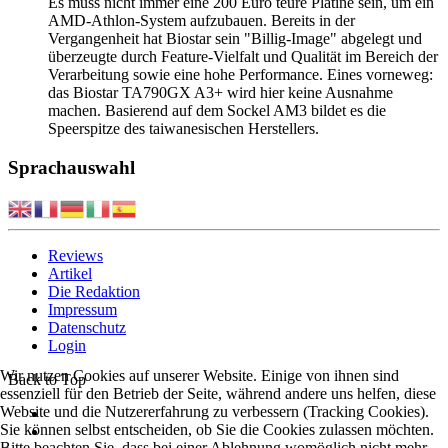
Es muss nicht immer eine 200 Euro teure Platine sein, um ein
AMD-Athlon-System aufzubauen. Bereits in der
Vergangenheit hat Biostar sein "Billig-Image" abgelegt und
überzeugte durch Feature-Vielfalt und Qualität im Bereich der
Verarbeitung sowie eine hohe Performance. Eines vorneweg:
das Biostar TA790GX A3+ wird hier keine Ausnahme
machen. Basierend auf dem Sockel AM3 bildet es die
Speerspitze des taiwanesischen Herstellers.
Sprachauswahl
Reviews
Artikel
Die Redaktion
Impressum
Datenschutz
Login
Wir nutzen Cookies auf unserer Website. Einige von ihnen sind
Back to Top
essenziell für den Betrieb der Seite, während andere uns helfen, diese
Website und die Nutzererfahrung zu verbessern (Tracking Cookies).
Sie können selbst entscheiden, ob Sie die Cookies zulassen möchten.
Bitte beachten Sie, dass bei einer Ablehnung womöglich nicht mehr