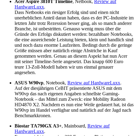
Acer Aspire 3810T Timeline
, Netbook,
Review auf
HardwareLuxx
.
Dass Netbooks ein riesiger Erfolg sind und einen nicht
unerheblichen Anteil daran haben, dass es der PC-Industrie im
letzten Jahr trotz Rezession besser ging, als so manch anderer
Branche, ist unbestritten. Genauso wenig muss über die
Gründe des Erfolgs diskutiert werden: bezahlbare Notebooks,
die eine ausreichende Leistung bieten, klein und handlich sind
und noch dazu enorme Laufzeiten. Bedingt durch die geringe
Größe müssen aber natürlich einige Abstriche in Kauf
genommen werden. Genau an diesem Aspekt hat nun Acer
mit seiner Timeline-Serie angesetzt. Das knapp 600 Euro
teure 13-Zoll-Modell haben wir uns einmal genauer
angesehen.
ASUS W90vp
, Notebook,
Review auf HardwareLuxx
.
Auf der diesjährigen CeBIT präsentierte ASUS mit dem
W90vp das nach eigenen Angaben schnellste Gaming-
Notebook – das Mittel zum Zweck: eine Mobility Radeon
HD4870 X2. Nachdem es nun eine Weile gedauert hat, ist das
W90vp im Handel verfügbar und natürlich auf der Jagd nach
Benchmarkkronen.
Biostar TA790GX A3+
, Mainboard,
Review auf
HardwareLuxx
.