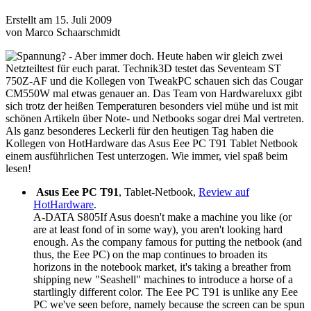
Erstellt am 15. Juli 2009
von Marco Schaarschmidt
Spannung? - Aber immer doch. Heute haben wir gleich zwei
Netzteiltest für euch parat. Technik3D testet das Seventeam ST
750Z-AF und die Kollegen von TweakPC schauen sich das Cougar
CM550W mal etwas genauer an. Das Team von Hardwareluxx gibt
sich trotz der heißen Temperaturen besonders viel mühe und ist mit
schönen Artikeln über Note- und Netbooks sogar drei Mal vertreten.
Als ganz besonderes Leckerli für den heutigen Tag haben die
Kollegen von HotHardware das Asus Eee PC T91 Tablet Netbook
einem ausführlichen Test unterzogen. Wie immer, viel spaß beim
lesen!
Asus Eee PC T91
, Tablet-Netbook,
Review auf
HotHardware
.
A-DATA S805If Asus doesn't make a machine you like (or
are at least fond of in some way), you aren't looking hard
enough. As the company famous for putting the netbook (and
thus, the Eee PC) on the map continues to broaden its
horizons in the notebook market, it's taking a breather from
shipping new "Seashell" machines to introduce a horse of a
startlingly different color. The Eee PC T91 is unlike any Eee
PC we've seen before, namely because the screen can be spun