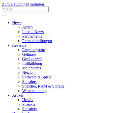
Zum Hauptinhalt springen
News
Archiv
Interne News
Partnernews
Pressemitteilungen
Reviews
Eingabegeräte
Gehäuse
Grafikkarten
Luftkühlung
Mainboards
Netzteile
Software & Spiele
Sonstiges
Speicher, RAM & Storage
Wasserkühlung
Artikel
How²s
Projekte
Sonstiges