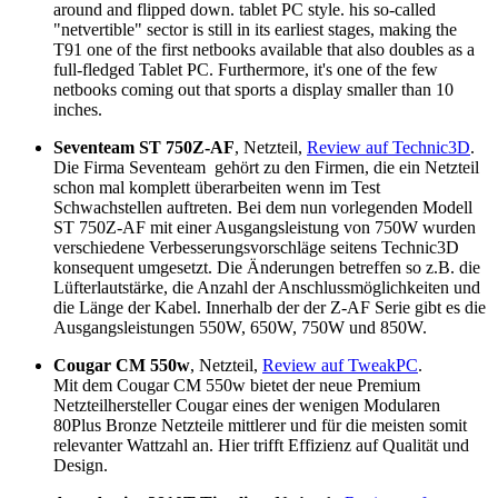
around and flipped down. tablet PC style. his so-called
"netvertible" sector is still in its earliest stages, making the
T91 one of the first netbooks available that also doubles as a
full-fledged Tablet PC. Furthermore, it's one of the few
netbooks coming out that sports a display smaller than 10
inches.
Seventeam ST 750Z-AF
, Netzteil,
Review auf Technic3D
.
Die Firma Seventeam gehört zu den Firmen, die ein Netzteil
schon mal komplett überarbeiten wenn im Test
Schwachstellen auftreten. Bei dem nun vorlegenden Modell
ST 750Z-AF mit einer Ausgangsleistung von 750W wurden
verschiedene Verbesserungsvorschläge seitens Technic3D
konsequent umgesetzt. Die Änderungen betreffen so z.B. die
Lüfterlautstärke, die Anzahl der Anschlussmöglichkeiten und
die Länge der Kabel. Innerhalb der der Z-AF Serie gibt es die
Ausgangsleistungen 550W, 650W, 750W und 850W.
Cougar CM 550w
, Netzteil,
Review auf TweakPC
.
Mit dem Cougar CM 550w bietet der neue Premium
Netzteilhersteller Cougar eines der wenigen Modularen
80Plus Bronze Netzteile mittlerer und für die meisten somit
relevanter Wattzahl an. Hier trifft Effizienz auf Qualität und
Design.