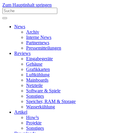
Zum Hauptinhalt springen
News
Archiv
Interne News
Partnernews
Pressemitteilungen
Reviews
Eingabegeräte
Gehäuse
Grafikkarten
Luftkühlung
Mainboards
Netzteile
Software & Spiele
Sonstiges
Speicher, RAM & Storage
Wasserkühlung
Artikel
How²s
Projekte
Sonstiges