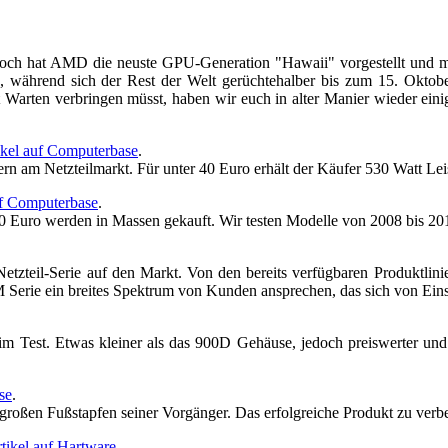
och hat AMD die neuste GPU-Generation "Hawaii" vorgestellt und m
, während sich der Rest der Welt gerüchtehalber bis zum 15. Oktob
t Warten verbringen müsst, haben wir euch in alter Manier wieder ein
ikel auf Computerbase
.
n am Netzteilmarkt. Für unter 40 Euro erhält der Käufer 530 Watt Lei
uf Computerbase
.
 Euro werden in Massen gekauft. Wir testen Modelle von 2008 bis 2
etzteil-Serie auf den Markt. Von den bereits verfügbaren Produktlini
 Serie ein breites Spektrum von Kunden ansprechen, das sich von Einst
m Test. Etwas kleiner als das 900D Gehäuse, jedoch preiswerter u
se
.
roßen Fußstapfen seiner Vorgänger. Das erfolgreiche Produkt zu verbes
tikel auf Hartware
.