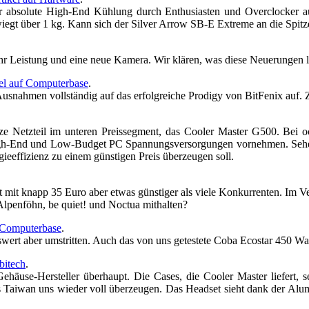
 absolute High-End Kühlung durch Enthusiasten und Overclocker aus
iegt über 1 kg. Kann sich der Silver Arrow SB-E Extreme an die Spitze
r Leistung und eine neue Kamera. Wir klären, was diese Neuerungen le
el auf Computerbase
.
ahmen vollständig auf das erfolgreiche Prodigy von BitFenix auf. Z
Netzteil im unteren Preissegment, das Cooler Master G500. Bei oci
igh-End und Low-Budget PC Spannungsversorgungen vornehmen. Sehen
ieeffizienz zu einem günstigen Preis überzeugen soll.
 mit knapp 35 Euro aber etwas günstiger als viele Konkurrenten. Im V
Alpenföhn, be quiet! und Noctua mithalten?
f Computerbase
.
swert aber umstritten. Auch das von uns getestete Coba Ecostar 450 Wat
bitech
.
Gehäuse-Hersteller überhaupt. Die Cases, die Cooler Master liefert, s
 Taiwan uns wieder voll überzeugen. Das Headset sieht dank der Alu