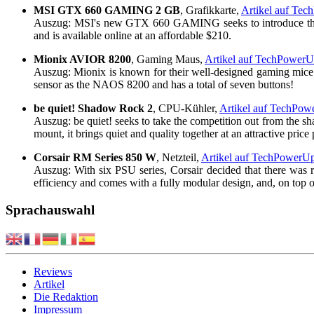
MSI GTX 660 GAMING 2 GB
, Grafikkarte,
Artikel auf Te
Auszug: MSI's new GTX 660 GAMING seeks to introduce the p
and is available online at an affordable $210.
Mionix AVIOR 8200
, Gaming Maus,
Artikel auf TechPower
Auszug: Mionix is known for their well-designed gaming mice.
sensor as the NAOS 8200 and has a total of seven buttons!
be quiet! Shadow Rock 2
, CPU-Kühler,
Artikel auf TechPo
Auszug: be quiet! seeks to take the competition out from the s
mount, it brings quiet and quality together at an attractive pric
Corsair RM Series 850 W
, Netzteil,
Artikel auf TechPowerU
Auszug: With six PSU series, Corsair decided that there was ro
efficiency and comes with a fully modular design, and, on top of
Sprachauswahl
Reviews
Artikel
Die Redaktion
Impressum