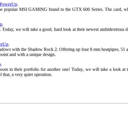
chPowerUp
.
opular MSI GAMING brand to the GTX 600 Series. The card, which c
Up
.
 Today, we will take a good, hard look at their newest ambidextrous d
werUp
.
hadows with the Shadow Rock 2. Offering up four 8 mm heatpipes, 51 alu
e point and with a unique design.
p
.
om in their portfolio for another one! Today, we will take a look at 
 that, a very quiet operation.