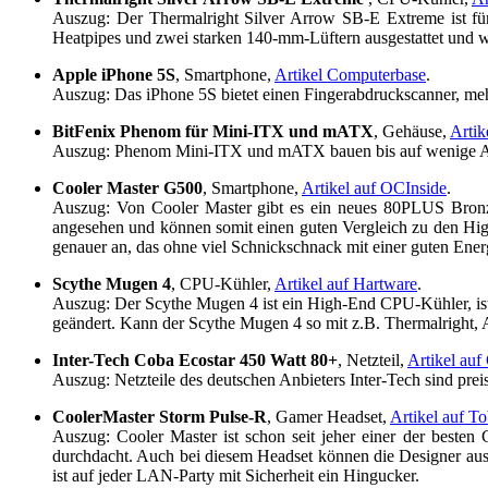
Auszug: Der Thermalright Silver Arrow SB-E Extreme ist für
Heatpipes und zwei starken 140-mm-Lüftern ausgestattet und w
Apple iPhone 5S
, Smartphone,
Artikel Computerbase
.
Auszug: Das iPhone 5S bietet einen Fingerabdruckscanner, meh
BitFenix Phenom für Mini-ITX und mATX
, Gehäuse,
Artik
Auszug: Phenom Mini-ITX und mATX bauen bis auf wenige Ausn
Cooler Master G500
, Smartphone,
Artikel auf OCInside
.
Auszug: Von Cooler Master gibt es ein neues 80PLUS Bronze 
angesehen und können somit einen guten Vergleich zu den H
genauer an, das ohne viel Schnickschnack mit einer guten Energ
Scythe Mugen 4
, CPU-Kühler,
Artikel auf Hartware
.
Auszug: Der Scythe Mugen 4 ist ein High-End CPU-Kühler, ist
geändert. Kann der Scythe Mugen 4 so mit z.B. Thermalright, 
Inter-Tech Coba Ecostar 450 Watt 80+
, Netzteil,
Artikel au
Auszug: Netzteile des deutschen Anbieters Inter-Tech sind prei
CoolerMaster Storm Pulse-R
, Gamer Headset,
Artikel auf To
Auszug: Cooler Master ist schon seit jeher einer der besten 
durchdacht. Auch bei diesem Headset können die Designer aus
ist auf jeder LAN-Party mit Sicherheit ein Hingucker.