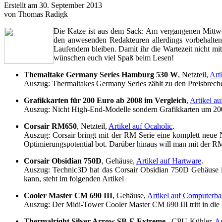
Erstellt am 30. September 2013
von Thomas Radigk
Die Katze ist aus dem Sack: Am vergangenen Mittw
den anwesenden Redakteuren allerdings vorbehalten
Laufendem bleiben. Damit ihr die Wartezeit nicht mi
wünschen euch viel Spaß beim Lesen!
Themaltake Germany Series Hamburg 530 W
, Netzteil,
Art
Auszug: Thermaltakes Germany Series zählt zu den Preisbrecher
Grafikkarten für 200 Euro ab 2008 im Vergleich
,
Artikel a
Auszug: Nicht High-End-Modelle sondern Grafikkarten um 200
Corsair RM650
, Netzteil,
Artikel auf Ocaholic
.
Auszug: Corsair bringt mit der RM Serie eine komplett neue N
Optimierungspotential bot. Darüber hinaus will man mit der RM
Corsair Obsidian 750D
, Gehäuse,
Artikel auf Hartware
.
Auszug: Technic3D hat das Corsair Obsidian 750D Gehäuse i
kann, steht im folgenden Artikel
Cooler Master CM 690 III
, Gehäuse,
Artikel auf Computerba
Auszug: Der Midi-Tower Cooler Master CM 690 III tritt in die g
Thermalright Silver Arrow SB-E Extreme
, CPU-Kühler,
Ar