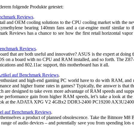
erem folgende Produkte getestet:
enchmark Reviews
.
 retail and OEM cooling solutions to the CPU cooling market with t
xymethylene bearing 140mm fans and a car-engine motif similar to
rk Reviews has a chance to see how the first retail horizontal vapor
 Benchmark Reviews
.
 that are both useful and innovative? ASUS is the expert at doing th
our BIOS on a board with no CPU and RAM installed, and so forth. The
ications and 802.11ac support, this motherboard has it all.
rtikel auf Benchmark Reviews
.
e enthusiast and high-end gaming PC world have to do with RAM, and 
rmance and higher frame rates in games? Typically, the answer is that
which are designed to take even more advantage of RAM speeds and supp
he performance gain from higher RAM speeds, let’s take a look at the
aking a look at the ADATA XPG V2 4GBx2 DDR3-2400 PC19200 AX3U
kel auf Benchmark Reviews
.
in themselves a product of planned obsolescence. Take the Bitmore M8
 range of audio devices – and potentially save you from spending lots o