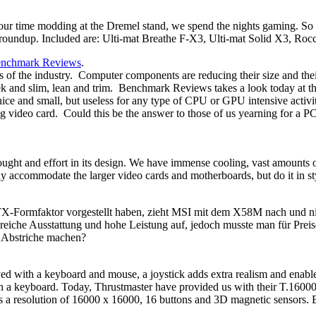
r time modding at the Dremel stand, we spend the nights gaming. So t
oundup. Included are: Ulti-mat Breathe F-X3, Ulti-mat Solid X3, Rocca
enchmark Reviews
.
 of the industry. Computer components are reducing their size and their
leek and slim, lean and trim. Benchmark Reviews takes a look today
e and small, but useless for any type of CPU or GPU intensive activi
video card. Could this be the answer to those of us yearning for a PC 
thought and effort in its design. We have immense cooling, vast amount
nly accommodate the larger video cards and motherboards, but do it in sty
mfaktor vorgestellt haben, zieht MSI mit dem X58M nach und nimmt 
reiche Ausstattung und hohe Leistung auf, jedoch musste man für Preise
 Abstriche machen?
yed with a keyboard and mouse, a joystick adds extra realism and enables
 on a keyboard. Today, Thrustmaster have provided us with their T.16000
as a resolution of 16000 x 16000, 16 buttons and 3D magnetic sensors. B