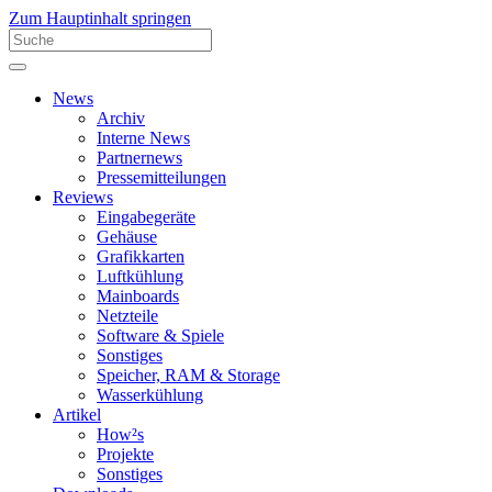
Zum Hauptinhalt springen
News
Archiv
Interne News
Partnernews
Pressemitteilungen
Reviews
Eingabegeräte
Gehäuse
Grafikkarten
Luftkühlung
Mainboards
Netzteile
Software & Spiele
Sonstiges
Speicher, RAM & Storage
Wasserkühlung
Artikel
How²s
Projekte
Sonstiges