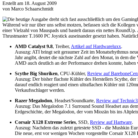
Erstellt am 18. August 2009
von Marco Schaarschmidt
Die heutige Ausgabe dreht sich fast ausschließlich um den Gaming
Während wir nur über uns selbst motzen, befassen sich die Kollegen
einer Vielzahl von Mauspads und bastelt daraus ein nettes RoundUp. 
Thrustmaster T.1600 PC Joystick auseinander gesetzt haben. Natürli
AMD Catalyst 9.8
, Treiber,
Artikel auf Hardwareluxx
.
Ausuzg: ATI bringt seit geraumer Zeit im Monatsrhythmus neue
Jahr angibt, deutet die nächste Zahl auf den Monat, in dem die 
AMD auch deutlich an der Performance drehen konnte, haben w
Scythe Big Shuriken
, CPU-Kühler,
Review auf BareboneCent
Auszug: Der bisher flachste Kühler des Herstellers Scythe, der 
darauf endlich reagiert und einen ultraflachen Kühler mit 120
Verkaufsschlager werden.
Razer Megalodon
, Headset/Soundkarte,
Review auf Technic
Auszug: Das Megalodon 7.1 Surround Sound Headset aus dem H
Erdgeschichte, der Megalodon, der vom Miozän bis ins Altpleis
Corsair X128 Extreme Series
, SSD,
Review auf Hartware
.
Auszug: Nachdem das zuletzt getestete SSD - die Mushkin Europ
Die neue, erst vor wenigen Wochen vorgestellte Corsair X128