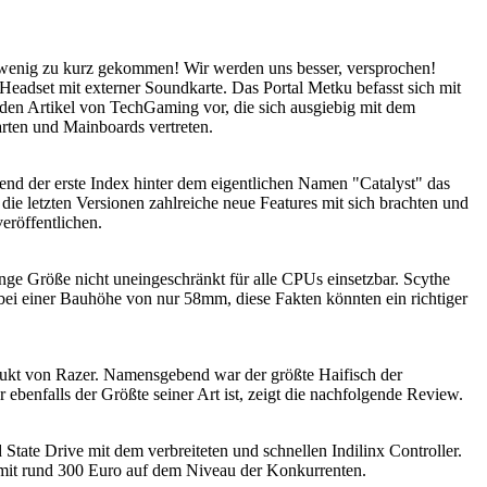
in wenig zu kurz gekommen! Wir werden uns besser, versprochen!
adset mit externer Soundkarte. Das Portal Metku befasst sich mit
 den Artikel von TechGaming vor, die sich ausgiebig mit dem
rten und Mainboards vertreten.
nd der erste Index hinter dem eigentlichen Namen "Catalyst" das
 die letzten Versionen zahlreiche neue Features mit sich brachten und
eröffentlichen.
ringe Größe nicht uneingeschränkt für alle CPUs einsetzbar. Scythe
 bei einer Bauhöhe von nur 58mm, diese Fakten könnten ein richtiger
ukt von Razer. Namensgebend war der größte Haifisch der
benfalls der Größte seiner Art ist, zeigt die nachfolgende Review.
tate Drive mit dem verbreiteten und schnellen Indilinx Controller.
 mit rund 300 Euro auf dem Niveau der Konkurrenten.