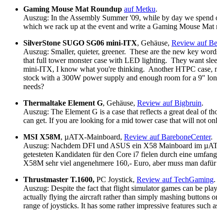
Gaming Mouse Mat Roundup
auf Metku
.
Auszug: In the Assembly Summer '09, while by day we spend ou
which we rack up at the event and write a Gaming Mouse Mat r
SilverStone SUGO SG06 mini-ITX
, Gehäuse,
Review auf B
Auszug: Smaller, quieter, greener. These are the new key words
that full tower monster case with LED lighting. They want s
mini-ITX, I know what you're thinking. Another HTPC case, nic
stock with a 300W power supply and enough room for a 9" long 
needs?
Thermaltake Element G
, Gehäuse,
Review auf Bigbruin
.
Auszug: The Element G is a case that reflects a great deal of 
can get. If you are looking for a mid tower case that will not o
MSI X58M
, µATX-Mainboard,
Review auf BareboneCenter
.
Auszug: Nachdem DFI und ASUS ein X58 Mainboard im µATX-For
getesteten Kandidaten für den Core i7 fielen durch eine umfang
X58M sehr viel angenehmere 160,- Euro, aber muss man dafür
Thrustmaster T.1600,
PC Joystick,
Review auf TechGaming
.
Auszug: Despite the fact that flight simulator games can be pla
actually flying the aircraft rather than simply mashing buttons
range of joysticks. It has some rather impressive features such 