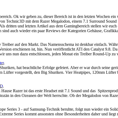
bereich. Ok wir geben zu, dieser Bereich ist in den letzten Wochen e
 von Technic3D mit dem Razer Megalodon, einem 7.1 Surround Sound He
Als dritten und letzten Artikel aus dem Gamingbereich stellen wir euch
ch sind auch wieder ein paar Reviews der Kategorien Gehäuse, Grafikka
 Treiber auf den Markt. Das Namensschema ist denkbar einfach. Währe
Version erschienen ist, hin. Nun veröffentlicht ATI den Catalyst 9.8. Da
ir uns nun dazu entschlossen, jeden Monat ein Treiber Round-Up zu v
er
.
Shuriken, hat beachtliche Erfolge gefeiert. Aber er war durch seine ge
mm Lüfter vorgestellt, den Big Shuriken. Vier Heatpipes, 120mm Lüfter
3D
.
ause Razer ist das erste Headset mit 7.1 Sound und das Spitzenprod
tozän in den Ozeanen der Welt herrschte. Ob der Megalodon von Razer e
e Series 3 - auf Samsung-Technik beruhte, folgt nun wieder ein Solid S
 Extreme Series kommt ansonsten ohne Besonderheiten daher und liegt