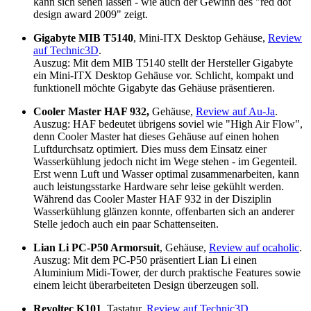
kann sich sehen lassen - wie auch der Gewinn des "red dot
design award 2009" zeigt.
Gigabyte MIB T5140
, Mini-ITX Desktop Gehäuse,
Review
auf Technic3D
.
Auszug: Mit dem MIB T5140 stellt der Hersteller Gigabyte
ein Mini-ITX Desktop Gehäuse vor. Schlicht, kompakt und
funktionell möchte Gigabyte das Gehäuse präsentieren.
Cooler Master HAF 932,
Gehäuse,
Review auf Au-Ja
.
Auszug: HAF bedeutet übrigens soviel wie "High Air Flow",
denn Cooler Master hat dieses Gehäuse auf einen hohen
Luftdurchsatz optimiert. Dies muss dem Einsatz einer
Wasserkühlung jedoch nicht im Wege stehen - im Gegenteil.
Erst wenn Luft und Wasser optimal zusammenarbeiten, kann
auch leistungsstarke Hardware sehr leise gekühlt werden.
Während das Cooler Master HAF 932 in der Disziplin
Wasserkühlung glänzen konnte, offenbarten sich an anderer
Stelle jedoch auch ein paar Schattenseiten.
Lian Li PC-P50 Armorsuit
, Gehäuse,
Review auf ocaholic
.
Auszug: Mit dem PC-P50 präsentiert Lian Li einen
Aluminium Midi-Tower, der durch praktische Features sowie
einem leicht überarbeiteten Design überzeugen soll.
Revoltec K101
, Tastatur,
Review auf Technic3D
.