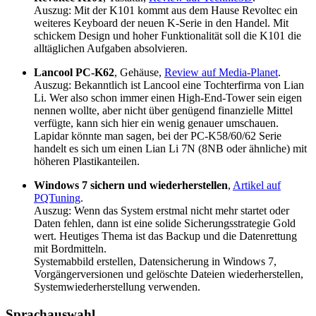
Auszug: Mit der K101 kommt aus dem Hause Revoltec ein
weiteres Keyboard der neuen K-Serie in den Handel. Mit
schickem Design und hoher Funktionalität soll die K101 die
alltäglichen Aufgaben absolvieren.
Lancool PC-K62
, Gehäuse,
Review auf Media-Planet
.
Auszug: Bekanntlich ist Lancool eine Tochterfirma von Lian
Li. Wer also schon immer einen High-End-Tower sein eigen
nennen wollte, aber nicht über genügend finanzielle Mittel
verfügte, kann sich hier ein wenig genauer umschauen.
Lapidar könnte man sagen, bei der PC-K58/60/62 Serie
handelt es sich um einen Lian Li 7N (8NB oder ähnliche) mit
höheren Plastikanteilen.
Windows 7 sichern und wiederherstellen
,
Artikel auf
PQTuning
.
Auszug: Wenn das System erstmal nicht mehr startet oder
Daten fehlen, dann ist eine solide Sicherungsstrategie Gold
wert. Heutiges Thema ist das Backup und die Datenrettung
mit Bordmitteln.
Systemabbild erstellen, Datensicherung in Windows 7,
Vorgängerversionen und gelöschte Dateien wiederherstellen,
Systemwiederherstellung verwenden.
Sprachauswahl