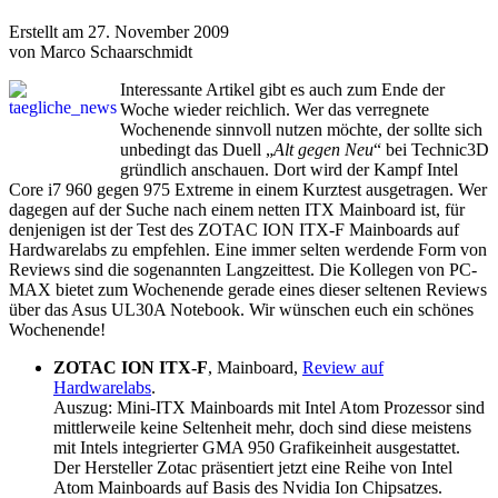
Erstellt am 27. November 2009
von Marco Schaarschmidt
Interessante Artikel gibt es auch zum Ende der
Woche wieder reichlich. Wer das verregnete
Wochenende sinnvoll nutzen möchte, der sollte sich
unbedingt das Duell „
Alt gegen Neu
“ bei Technic3D
gründlich anschauen. Dort wird der Kampf Intel
Core i7 960 gegen 975 Extreme in einem Kurztest ausgetragen. Wer
dagegen auf der Suche nach einem netten ITX Mainboard ist, für
denjenigen ist der Test des ZOTAC ION ITX-F Mainboards auf
Hardwarelabs zu empfehlen. Eine immer selten werdende Form von
Reviews sind die sogenannten Langzeittest. Die Kollegen von PC-
MAX bietet zum Wochenende gerade eines dieser seltenen Reviews
über das Asus UL30A Notebook. Wir wünschen euch ein schönes
Wochenende!
ZOTAC ION ITX-F
, Mainboard,
Review auf
Hardwarelabs
.
Auszug: Mini-ITX Mainboards mit Intel Atom Prozessor sind
mittlerweile keine Seltenheit mehr, doch sind diese meistens
mit Intels integrierter GMA 950 Grafikeinheit ausgestattet.
Der Hersteller Zotac präsentiert jetzt eine Reihe von Intel
Atom Mainboards auf Basis des Nvidia Ion Chipsatzes.