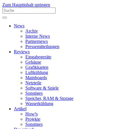
Zum Hauptinhalt springen
News
Archiv
Interne News
Partnernews
Pressemitteilungen
Reviews
Eingabegeräte
Gehäuse
Grafikkarten
Luftkühlung
Mainboards
Netzteile
Software & Spiele
Sonstiges
Speicher, RAM & Storage
Wasserkühlung
Artikel
How²s
Projekte
Sonstiges