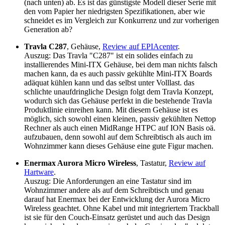
(nach unten) ab. Es ist das günstigste Modell dieser Serie mit
den vom Papier her niedrigsten Spezifikationen, aber wie
schneidet es im Vergleich zur Konkurrenz und zur vorherigen
Generation ab?
Travla C287
, Gehäuse,
Review auf EPIAcenter
.
Auszug: Das Travla "C287" ist ein solides einfach zu
installierendes Mini-ITX Gehäuse, bei dem man nichts falsch
machen kann, da es auch passiv gekühlte Mini-ITX Boards
adäquat kühlen kann und das selbst unter Volllast. das
schlichte unaufdringliche Design folgt dem Travla Konzept,
wodurch sich das Gehäuse perfekt in die bestehende Travla
Produktlinie einreihen kann. Mit diesem Gehäuse ist es
möglich, sich sowohl einen kleinen, passiv gekühlten Nettop
Rechner als auch einen MidRange HTPC auf ION Basis oä.
aufzubauen, denn sowohl auf dem Schreibtisch als auch im
Wohnzimmer kann dieses Gehäuse eine gute Figur machen.
Enermax Aurora Micro Wireless
, Tastatur,
Review auf
Hartware
.
Auszug: Die Anforderungen an eine Tastatur sind im
Wohnzimmer andere als auf dem Schreibtisch und genau
darauf hat Enermax bei der Entwicklung der Aurora Micro
Wireless geachtet. Ohne Kabel und mit integriertem Trackball
ist sie für den Couch-Einsatz gerüstet und auch das Design