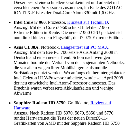
Dieser besitzt eine schnellere Grafikeinheit und arbeitet mit
verschiedenen Prozessoren zusammen, im Falle des ZOTAC
ION ITX-F ist es der Dual-Core Atom 330 mit 1,6 GHz.
Intel Core i7 960
, Prozessor,
Kurztest auf Techni3D
.
Auszug: Mit dem Core i7 960 schickt Intel die i7 965
Extreme Edition in Rente. Die neue i7 960 CPU platziert sich
nun direkt hinter dem Flagschiff, der i7 975 Extreme Edition.
Asus UL30A
, Notebook,
Langzeittest auf PC-MAX
.
Auszug: Mit dem Eee PC 700 setzte Asus Anfang 2008 in
Deutschland einen neuen Trend. Schon nach wenigen
Monaten boomte der Verkauf von den sogenannten Netbooks,
die vor allem wegen ihrer Mobilität gerne als mobile
Surfstation genutzt werden. Wo anfangs ein heruntergetakteter
Intel Celeron ULV-Prozessor arbeitete, wurde seit April 2008
der neu entwickelte Intel Atom-Prozessor eingesetzt. Das
Ergebnis waren verbesserte Akkulaufzeiten und wenige
Abwärme.
Sapphire Radeon HD 5750
, Grafikkarte,
Review auf
Hartware
.
Auszug: Nach Radeon HD 5970, 5870, 5850 und 5770
rundet Hartware.net die Tests der neuen DirectX-11-
Grafikkarten von AMD mit der Sapphire Radeon HD 5750