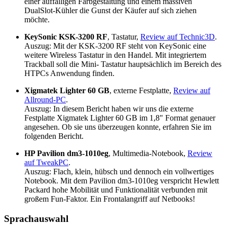
einer auffälligen Farbgestaltung und einem massiven
DualSlot-Kühler die Gunst der Käufer auf sich ziehen
möchte.
KeySonic KSK-3200 RF
, Tastatur,
Review auf Technic3D
.
Auszug: Mit der KSK-3200 RF steht von KeySonic eine
weitere Wireless Tastatur in den Handel. Mit integriertem
Trackball soll die Mini- Tastatur hauptsächlich im Bereich des
HTPCs Anwendung finden.
Xigmatek Lighter 60 GB
, externe Festplatte,
Review auf
Allround-PC
.
Auszug: In diesem Bericht haben wir uns die externe
Festplatte Xigmatek Lighter 60 GB im 1,8" Format genauer
angesehen. Ob sie uns überzeugen konnte, erfahren Sie im
folgenden Bericht.
HP Pavilion dm3-1010eg
, Multimedia-Notebook,
Review
auf TweakPC
.
Auszug: Flach, klein, hübsch und dennoch ein vollwertiges
Notebook. Mit dem Pavilion dm3-1010eg verspricht Hewlett
Packard hohe Mobilität und Funktionalität verbunden mit
großem Fun-Faktor. Ein Frontalangriff auf Netbooks!
Sprachauswahl