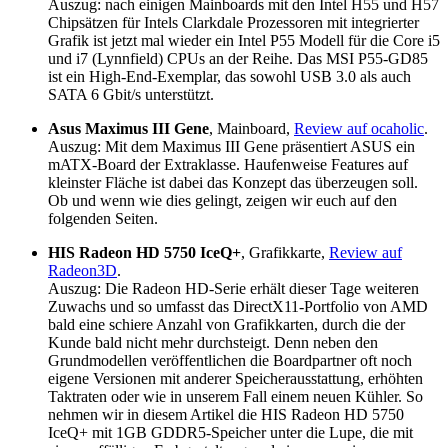
Auszug: nach einigen Mainboards mit den Intel H55 und H57
Chipsätzen für Intels Clarkdale Prozessoren mit integrierter
Grafik ist jetzt mal wieder ein Intel P55 Modell für die Core i5
und i7 (Lynnfield) CPUs an der Reihe. Das MSI P55-GD85
ist ein High-End-Exemplar, das sowohl USB 3.0 als auch
SATA 6 Gbit/s unterstützt.
Asus Maximus III Gene
, Mainboard,
Review auf ocaholic
.
Auszug: Mit dem Maximus III Gene präsentiert ASUS ein
mATX-Board der Extraklasse. Haufenweise Features auf
kleinster Fläche ist dabei das Konzept das überzeugen soll.
Ob und wenn wie dies gelingt, zeigen wir euch auf den
folgenden Seiten.
HIS Radeon HD 5750 IceQ+
, Grafikkarte,
Review auf
Radeon3D
.
Auszug: Die Radeon HD-Serie erhält dieser Tage weiteren
Zuwachs und so umfasst das DirectX11-Portfolio von AMD
bald eine schiere Anzahl von Grafikkarten, durch die der
Kunde bald nicht mehr durchsteigt. Denn neben den
Grundmodellen veröffentlichen die Boardpartner oft noch
eigene Versionen mit anderer Speicherausstattung, erhöhten
Taktraten oder wie in unserem Fall einem neuen Kühler. So
nehmen wir in diesem Artikel die HIS Radeon HD 5750
IceQ+ mit 1GB GDDR5-Speicher unter die Lupe, die mit