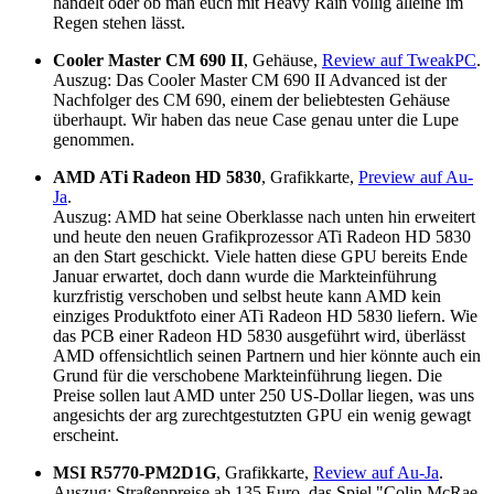
handelt oder ob man euch mit Heavy Rain völlig alleine im
Regen stehen lässt.
Cooler Master CM 690 II
, Gehäuse,
Review auf TweakPC
.
Auszug: Das Cooler Master CM 690 II Advanced ist der
Nachfolger des CM 690, einem der beliebtesten Gehäuse
überhaupt. Wir haben das neue Case genau unter die Lupe
genommen.
AMD ATi Radeon HD 5830
, Grafikkarte,
Preview auf Au-
Ja
.
Auszug: AMD hat seine Oberklasse nach unten hin erweitert
und heute den neuen Grafikprozessor ATi Radeon HD 5830
an den Start geschickt. Viele hatten diese GPU bereits Ende
Januar erwartet, doch dann wurde die Markteinführung
kurzfristig verschoben und selbst heute kann AMD kein
einziges Produktfoto einer ATi Radeon HD 5830 liefern. Wie
das PCB einer Radeon HD 5830 ausgeführt wird, überlässt
AMD offensichtlich seinen Partnern und hier könnte auch ein
Grund für die verschobene Markteinführung liegen. Die
Preise sollen laut AMD unter 250 US-Dollar liegen, was uns
angesichts der arg zurechtgestutzten GPU ein wenig gewagt
erscheint.
MSI R5770-PM2D1G
, Grafikkarte,
Review auf Au-Ja
.
Auszug: Straßenpreise ab 135 Euro, das Spiel "Colin McRae