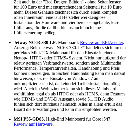
Zeit auch in der "Red Dragon Edition" - ohne Seitenfenster
für 100 Euro und mit entsprechendem Seitenteil für 10 Euro
mehr. Dieses Gehäuse zeichnet sich durch einen komplett
roten Innenraum, eine laut Hersteller werkzeuglose
Installation der Hardware und vier bereits eingebaute, leise
Lüfter aus, für die darüberhinaus auch noch eine
Lüftersteuerung beiliegt.
Jetway NC63-330-LF
, Mainboard,
Review auf EPIAcenter
.
Auszug: Beim Jetway "NC63-330-LF" handelt es sich um ein
perfektes Mini-ITX Mainboard für den Einsatz in einem
Nettop-, HTPC- oder HTMS- System. Nicht nur aufgrund der
relativ geringen Verbrauchswerte, sondern auch Multimedia
Performance, Temperaturverhalten, Handhabung und Preis
können überzeugen. In Sachen Handhabung kann man darauf
hinweisen, dass der Einsatz von Windows 7 am
unkompliziertesten ist, da keinerlei Treiberinstallation nötig
wird. Auch im Wohnzimmer kann sich dieses Mainboard
wohlfühlen, egal ob als HTPC oder als HTMS, denn Features
wie HDMI- und DVI-D Ausgang sowie 5.1 HD Audio
fühlen sich dort durchaus heimisch. Alles in allem erfüllt das
Board die Erwartungen und kann nur empfohlen werden.
MSI P55-GD85
, High-End Mainboard für Core i5/i7,
Review auf Hartware
.