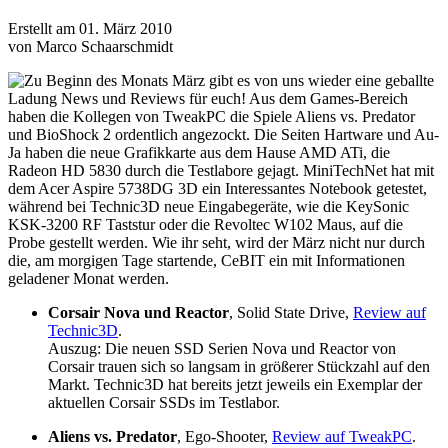
Erstellt am 01. März 2010
von Marco Schaarschmidt
Zu Beginn des Monats März gibt es von uns wieder eine geballte
Ladung News und Reviews für euch! Aus dem Games-Bereich
haben die Kollegen von TweakPC die Spiele Aliens vs. Predator
und BioShock 2 ordentlich angezockt. Die Seiten Hartware und Au-
Ja haben die neue Grafikkarte aus dem Hause AMD ATi, die
Radeon HD 5830 durch die Testlabore gejagt. MiniTechNet hat mit
dem Acer Aspire 5738DG 3D ein Interessantes Notebook getestet,
während bei Technic3D neue Eingabegeräte, wie die KeySonic
KSK-3200 RF Taststur oder die Revoltec W102 Maus, auf die
Probe gestellt werden. Wie ihr seht, wird der März nicht nur durch
die, am morgigen Tage startende, CeBIT ein mit Informationen
geladener Monat werden.
Corsair Nova und Reactor
, Solid State Drive,
Review auf
Technic3D
.
Auszug: Die neuen SSD Serien Nova und Reactor von
Corsair trauen sich so langsam in größerer Stückzahl auf den
Markt. Technic3D hat bereits jetzt jeweils ein Exemplar der
aktuellen Corsair SSDs im Testlabor.
Aliens vs. Predator
, Ego-Shooter,
Review auf TweakPC
.