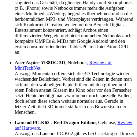
stagniert das Geschäft, da günstige Handys und Smartphones
(z.B. iPhone) sowie Netbooks immer mehr die Aufgaben
eines Multimedia-Wiedergabegerätes übernehmen und so die
herkömmlichen MP3- und Videoplayer verdrängen. Während
sich Konkurrent Creative weiter auf den Bereich Digital-
Entertainment konzentriert, schlägt Archos einen
differenzierten Weg ein und bietet nun neben Netbooks auch
kompakte UMPCs & MIDs mit Google Android und den
ersten consumerorientierten Tablet-PC mit Intel Atom CPU
an.
Acer Aspire 5738DG 3D
, Notebook,
Review auf
MiniTechNet
.
Auszug: Momentan erfreut sich die 3D Technologie wieder
wachsender Beliebtheit. Vorbei sind die Zeiten in denen man
sich mit den wabbeligen Papierbrillen mit den grünen und
roten Folien anstatt Gläsern ins Kino oder vor den Fernseher
setzt. Heute benötigt man zwar immer noch spezielle Brillen,
doch sehen diese schon weitaus normaler aus. Gerade in
letzter Zeit rückt 3D immer stärker in das Bewusstsein der
Menschen.
Lancool PC-K62 - Red Dragon Edition
, Gehäuse,
Review
auf Hartware
.
Auszug: das Lancool PC-K62 gibt es bei Caseking seit kurzer