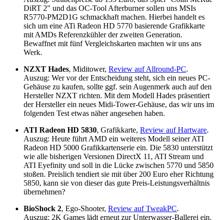
DiRT 2" und das OC-Tool Afterburner sollen uns MSIs
R5770-PM2D1G schmackhaft machen. Hierbei handelt es
sich um eine ATi Radeon HD 5770 basierende Grafikkarte
mit AMDs Referenzkühler der zweiten Generation.
Bewaffnet mit fünf Vergleichskarten machten wir uns ans
Werk.
NZXT Hades
, Miditower,
Review auf Allround-PC
.
Auszug: Wer vor der Entscheidung steht, sich ein neues PC-
Gehäuse zu kaufen, sollte ggf. sein Augenmerk auch auf den
Hersteller NZXT richten. Mit dem Modell Hades präsentiert
der Hersteller ein neues Midi-Tower-Gehäuse, das wir uns im
folgenden Test etwas näher angesehen haben.
ATI Radeon HD 5830
, Grafikkarte,
Review auf Hartware
.
Auszug: Heute führt AMD ein weiteres Modell seiner ATI
Radeon HD 5000 Grafikkartenserie ein. Die 5830 unterstützt
wie alle bisherigen Versionen DirectX 11, ATI Stream und
ATI Eyefinity und soll in die Lücke zwischen 5770 und 5850
stoßen. Preislich tendiert sie mit über 200 Euro eher Richtung
5850, kann sie von dieser das gute Preis-Leistungsverhältnis
übernehmen?
BioShock 2
, Ego-Shooter,
Review auf TweakPC
.
Auszug: 2K Games lädt erneut zur Unterwasser-Ballerei ein.