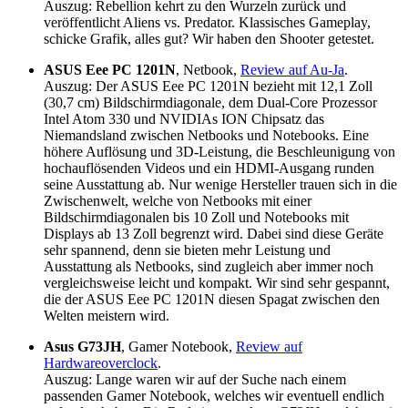
Auszug: Rebellion kehrt zu den Wurzeln zurück und
veröffentlicht Aliens vs. Predator. Klassisches Gameplay,
schicke Grafik, alles gut? Wir haben den Shooter getestet.
ASUS Eee PC 1201N
, Netbook,
Review auf Au-Ja
.
Auszug: Der ASUS Eee PC 1201N bezieht mit 12,1 Zoll
(30,7 cm) Bildschirmdiagonale, dem Dual-Core Prozessor
Intel Atom 330 und NVIDIAs ION Chipsatz das
Niemandsland zwischen Netbooks und Notebooks. Eine
höhere Auflösung und 3D-Leistung, die Beschleunigung von
hochauflösenden Videos und ein HDMI-Ausgang runden
seine Ausstattung ab. Nur wenige Hersteller trauen sich in die
Zwischenwelt, welche von Netbooks mit einer
Bildschirmdiagonalen bis 10 Zoll und Notebooks mit
Displays ab 13 Zoll begrenzt wird. Dabei sind diese Geräte
sehr spannend, denn sie bieten mehr Leistung und
Ausstattung als Netbooks, sind zugleich aber immer noch
vergleichsweise leicht und kompakt. Wir sind sehr gespannt,
die der ASUS Eee PC 1201N diesen Spagat zwischen den
Welten meistern wird.
Asus G73JH
, Gamer Notebook,
Review auf
Hardwareoverclock
.
Auszug: Lange waren wir auf der Suche nach einem
passenden Gamer Notebook, welches wir eventuell endlich