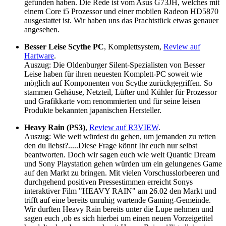
gefunden haben. Die Rede ist vom Asus G73JH, welches mit
einem Core i5 Prozessor und einer mobilen Radeon HD5870
ausgestattet ist. Wir haben uns das Prachtstück etwas genauer
angesehen.
Besser Leise Scythe PC
, Komplettsystem,
Review auf
Hartware
.
Auszug: Die Oldenburger Silent-Spezialisten von Besser
Leise haben für ihren neuesten Komplett-PC soweit wie
möglich auf Komponenten von Scythe zurückgegriffen. So
stammen Gehäuse, Netzteil, Lüfter und Kühler für Prozessor
und Grafikkarte vom renommierten und für seine leisen
Produkte bekannten japanischen Hersteller.
Heavy Rain (PS3)
,
Review auf R3VIEW
.
Auszug: Wie weit würdest du gehen, um jemanden zu retten
den du liebst?.....Diese Frage könnt Ihr euch nur selbst
beantworten. Doch wir sagen euch wie weit Quantic Dream
und Sony Playstation gehen würden um ein gelungenes Game
auf den Markt zu bringen. Mit vielen Vorschusslorbeeren und
durchgehend positiven Pressestimmen erreicht Sonys
interaktiver Film "HEAVY RAIN" am 26.02 den Markt und
trifft auf eine bereits unruhig wartende Gaming-Gemeinde.
Wir durften Heavy Rain bereits unter die Lupe nehmen und
sagen euch ,ob es sich hierbei um einen neuen Vorzeigetitel