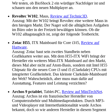
Wir testen, ob BioShock 2 ein würdiger Nachfolger ist und
schauen uns den neuen Multiplayer an.
Revoltec W102
, Maus,
Review auf Technic3D
.
Auszug: Mit der W102 bringt Revoltec eine weitere Maus in
den hiesigen Markt. Der Nager soll die alltäglichen Aufgaben
im Büro oder in der Freizeit bewältigen können. Ob die
W102 alltagstauglich ist, zeigt der folgende Testbericht.
Zotac H55
, ITX Mainboard für Core i3/i5,
Review auf
Hartware
.
Auszug: Zotac baut sein zweites Standbein neben
Grafikkarten weiter aus. Mit dem H55-ITX WiFi bringt der
Hersteller ein weiteres Mini-ITX Mainboard auf den Markt,
dieses Mal aber nicht auf Atom-Basis, sondern mit Intel H55
Chipsatz für die neuen Core i3 und i5 (Clarkdale) CPUs mit
integrierter Grafikeinheit. Das kleinste Clarkdale-Mainboard
der Welt? Wahrscheinlich, aber muss man dafür auf
Ausstattung, Features und Leistung verzichten?
Archos 9 pctablet
, Tablet-PC,
Review auf MiniTechNet
.
Auszug: Archos ist ein französischer Hersteller von
Computerzubehör und Multimediaprodukten. Durch MP3-
und Videoplayer mit Internetfunktionalität wurde Archos
bekannt, doch so wie anderen Hersteller in diesem Segment