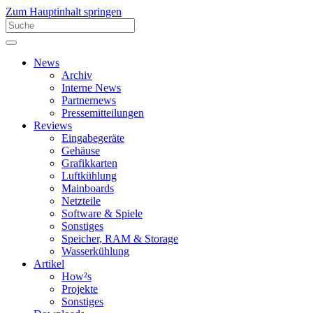
Zum Hauptinhalt springen
News
Archiv
Interne News
Partnernews
Pressemitteilungen
Reviews
Eingabegeräte
Gehäuse
Grafikkarten
Luftkühlung
Mainboards
Netzteile
Software & Spiele
Sonstiges
Speicher, RAM & Storage
Wasserkühlung
Artikel
How²s
Projekte
Sonstiges