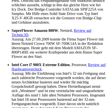
Preis. Obwohl das Festplattengehäuse von Sharkoon deutlich
schlichter aussieht, schlägt in ihm das gleiche Herz wie bei
Icy Dock. Der Bridge-Controller SATALink SPIF225A von
Sunplus. Mit Hilfe eines Solid State Drive vom Typ Intel
X25-V 40GB versuchen wir die Grenzen von Bridge-Chip
und Gehäuse auszuloten.
SuperFlower Amazon 800W
, Netzteil,
Review auf
Technic3D
.
Auszug: Am 27.09.2009 konnte die Firma Super Flower mit
ihrem Netzteil Crown 700W SF-700K14A in der Redaktion
überzeugen. Heute geht mit dem Modell AMAZON SF-
800P14HE ein weiterer Kraftspender aus dem Hause Super
Flower an den Start.
Intel Core i7 980X Extreme Edition
, Prozessor,
Review auf
Hardwareoverclock
.
Auszug: Mit der Einführung von Intel’s 32 nm Fertigung sind
auch zahlreiche Prozessoren vorgestellt worden, die auf dieser
neuen Architektur basieren und wieder für mächtig
Gesprächsstoff gesorgt haben. Diese Herstellungsart nennt
sich „Westmere“ und ist eine vereinfachte und umgearbeitete
Auflage des rund 1 Jahr alten Nehalem Prozessors. Insgesamt
hat Intel 18 neue Prozessoren basierend auf der 32-nm-
Fertigungstechnik vorgestellt. Einer davon sticht natürlich