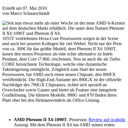
Erstellt am 07. Mai 2010
von Marco Schaarschmidt
Seit nun etwas mehr als einer Woche ist der neue AMD 6-Kernen
auf dem deutschen Markt erhältlich. Die unter dem Namen Phenom
II X6 1090T und Phenom II X6
1055T vertriebenen Hexa-Core Prozessoren sorgen in der Scene
und auch bei unseren Kollegen für viel Wirbel. Nicht nur der Preis
von ca. 300€ für das größte Modell, dem Phenom II X6 1090T,
lassen den neuen Prozessor als eine echte alternative zu Intels
Pendant, dem Core i7 860, erscheinen. Neu ist auch die als Turbo
CORE bezeichnete Technologie, welche eine dynamische
Taktsteigerung ermöglicht. Zeitgleich zum Start der neuen
Prozessoren, hat AMD auch einen neuen Chipsatz, den 890FX
veröffentlicht. Die High-End-Variante des 890GX ist der offizielle
Nachfolger des 790GX Chipsatzes, richtet sich speziell an
Overclocker sowie Gamer und bietet als Feature eine integrierte
Grafiklösung. Die kleinen Modelle, 880G und 870 finden ihren
Platz eher bei den Heimanwendern als Office-Lösung.
AMD Phenom II X6 1090T
, Prozessor,
Review auf ocaholic
Auszug: Mit dem Phenom II X6 hat AMD seinen ersten