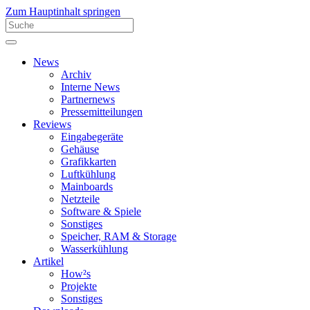
Zum Hauptinhalt springen
News
Archiv
Interne News
Partnernews
Pressemitteilungen
Reviews
Eingabegeräte
Gehäuse
Grafikkarten
Luftkühlung
Mainboards
Netzteile
Software & Spiele
Sonstiges
Speicher, RAM & Storage
Wasserkühlung
Artikel
How²s
Projekte
Sonstiges