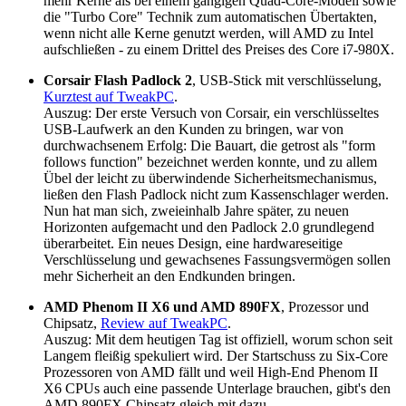
mehr Kerne als bei einem gängigen Quad-Core-Modell sowie
die "Turbo Core" Technik zum automatischen Übertakten,
wenn nicht alle Kerne genutzt werden, will AMD zu Intel
aufschließen - zu einem Drittel des Preises des Core i7-980X.
Corsair Flash Padlock 2
, USB-Stick mit verschlüsselung,
Kurztest auf TweakPC
.
Auszug: Der erste Versuch von Corsair, ein verschlüsseltes
USB-Laufwerk an den Kunden zu bringen, war von
durchwachsenem Erfolg: Die Bauart, die getrost als "form
follows function" bezeichnet werden konnte, und zu allem
Übel der leicht zu überwindende Sicherheitsmechanismus,
ließen den Flash Padlock nicht zum Kassenschlager werden.
Nun hat man sich, zweieinhalb Jahre später, zu neuen
Horizonten aufgemacht und den Padlock 2.0 grundlegend
überarbeitet. Ein neues Design, eine hardwareseitige
Verschlüsselung und gewachsenes Fassungsvermögen sollen
mehr Sicherheit an den Endkunden bringen.
AMD Phenom II X6 und AMD 890FX
, Prozessor und
Chipsatz,
Review auf TweakPC
.
Auszug: Mit dem heutigen Tag ist offiziell, worum schon seit
Langem fleißig spekuliert wird. Der Startschuss zu Six-Core
Prozessoren von AMD fällt und weil High-End Phenom II
X6 CPUs auch eine passende Unterlage brauchen, gibt's den
AMD 890FX Chipsatz gleich mit dazu.