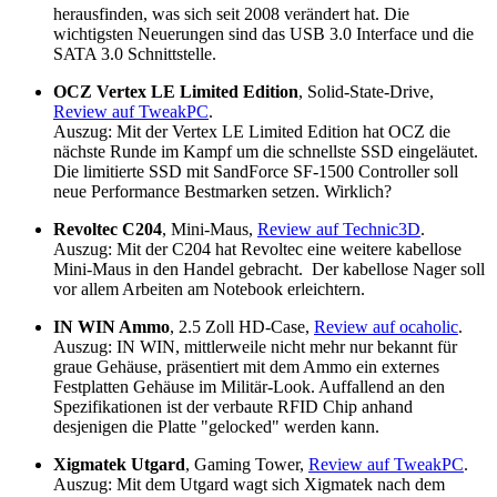
herausfinden, was sich seit 2008 verändert hat. Die
wichtigsten Neuerungen sind das USB 3.0 Interface und die
SATA 3.0 Schnittstelle.
OCZ Vertex LE Limited Edition
, Solid-State-Drive,
Review auf TweakPC
.
Auszug: Mit der Vertex LE Limited Edition hat OCZ die
nächste Runde im Kampf um die schnellste SSD eingeläutet.
Die limitierte SSD mit SandForce SF-1500 Controller soll
neue Performance Bestmarken setzen. Wirklich?
Revoltec C204
, Mini-Maus,
Review auf Technic3D
.
Auszug: Mit der C204 hat Revoltec eine weitere kabellose
Mini-Maus in den Handel gebracht. Der kabellose Nager soll
vor allem Arbeiten am Notebook erleichtern.
IN WIN Ammo
, 2.5 Zoll HD-Case,
Review auf ocaholic
.
Auszug: IN WIN, mittlerweile nicht mehr nur bekannt für
graue Gehäuse, präsentiert mit dem Ammo ein externes
Festplatten Gehäuse im Militär-Look. Auffallend an den
Spezifikationen ist der verbaute RFID Chip anhand
desjenigen die Platte "gelocked" werden kann.
Xigmatek Utgard
, Gaming Tower,
Review auf TweakPC
.
Auszug: Mit dem Utgard wagt sich Xigmatek nach dem