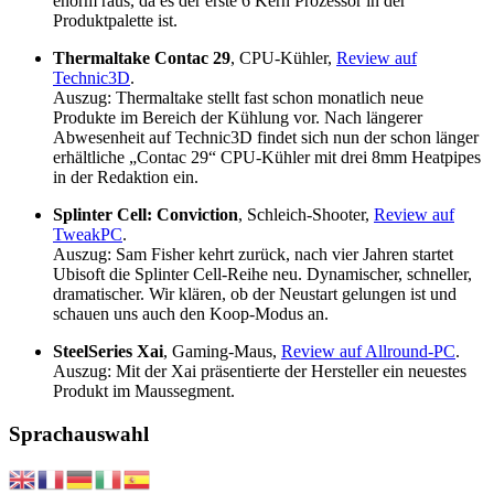
enorm raus, da es der erste 6 Kern Prozessor in der
Produktpalette ist.
Thermaltake Contac 29
, CPU-Kühler,
Review auf
Technic3D
.
Auszug: Thermaltake stellt fast schon monatlich neue
Produkte im Bereich der Kühlung vor. Nach längerer
Abwesenheit auf Technic3D findet sich nun der schon länger
erhältliche „Contac 29“ CPU-Kühler mit drei 8mm Heatpipes
in der Redaktion ein.
Splinter Cell: Conviction
, Schleich-Shooter,
Review auf
TweakPC
.
Auszug: Sam Fisher kehrt zurück, nach vier Jahren startet
Ubisoft die Splinter Cell-Reihe neu. Dynamischer, schneller,
dramatischer. Wir klären, ob der Neustart gelungen ist und
schauen uns auch den Koop-Modus an.
SteelSeries Xai
, Gaming-Maus,
Review auf Allround-PC
.
Auszug: Mit der Xai präsentierte der Hersteller ein neuestes
Produkt im Maussegment.
Sprachauswahl