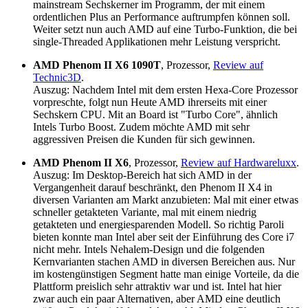
mainstream Sechskerner im Programm, der mit einem
ordentlichen Plus an Performance auftrumpfen können soll.
Weiter setzt nun auch AMD auf eine Turbo-Funktion, die bei
single-Threaded Applikationen mehr Leistung verspricht.
AMD Phenom II X6 1090T
, Prozessor,
Review auf
Technic3D
.
Auszug: Nachdem Intel mit dem ersten Hexa-Core Prozessor
vorpreschte, folgt nun Heute AMD ihrerseits mit einer
Sechskern CPU. Mit an Board ist "Turbo Core", ähnlich
Intels Turbo Boost. Zudem möchte AMD mit sehr
aggressiven Preisen die Kunden für sich gewinnen.
AMD Phenom II X6
, Prozessor,
Review auf Hardwareluxx
.
Auszug: Im Desktop-Bereich hat sich AMD in der
Vergangenheit darauf beschränkt, den Phenom II X4 in
diversen Varianten am Markt anzubieten: Mal mit einer etwas
schneller getakteten Variante, mal mit einem niedrig
getakteten und energiesparenden Modell. So richtig Paroli
bieten konnte man Intel aber seit der Einführung des Core i7
nicht mehr. Intels Nehalem-Design und die folgenden
Kernvarianten stachen AMD in diversen Bereichen aus. Nur
im kostengünstigen Segment hatte man einige Vorteile, da die
Plattform preislich sehr attraktiv war und ist. Intel hat hier
zwar auch ein paar Alternativen, aber AMD eine deutlich