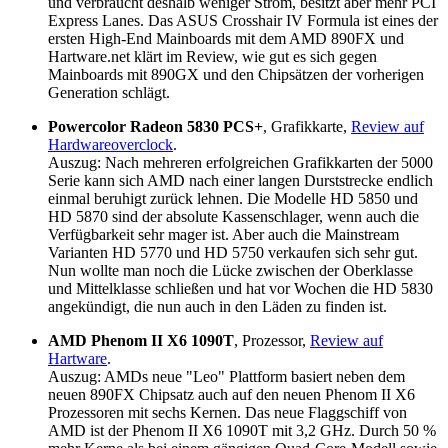
und verbraucht deshalb weniger Strom, besitzt aber mehr PCI
Express Lanes. Das ASUS Crosshair IV Formula ist eines der
ersten High-End Mainboards mit dem AMD 890FX und
Hartware.net klärt im Review, wie gut es sich gegen
Mainboards mit 890GX und den Chipsätzen der vorherigen
Generation schlägt.
Powercolor Radeon 5830 PCS+
, Grafikkarte,
Review auf
Hardwareoverclock
.
Auszug: Nach mehreren erfolgreichen Grafikkarten der 5000
Serie kann sich AMD nach einer langen Durststrecke endlich
einmal beruhigt zurück lehnen. Die Modelle HD 5850 und
HD 5870 sind der absolute Kassenschlager, wenn auch die
Verfügbarkeit sehr mager ist. Aber auch die Mainstream
Varianten HD 5770 und HD 5750 verkaufen sich sehr gut.
Nun wollte man noch die Lücke zwischen der Oberklasse
und Mittelklasse schließen und hat vor Wochen die HD 5830
angekündigt, die nun auch in den Läden zu finden ist.
AMD Phenom II X6 1090T
, Prozessor,
Review auf
Hartware
.
Auszug: AMDs neue "Leo" Plattform basiert neben dem
neuen 890FX Chipsatz auch auf den neuen Phenom II X6
Prozessoren mit sechs Kernen. Das neue Flaggschiff von
AMD ist der Phenom II X6 1090T mit 3,2 GHz. Durch 50 %