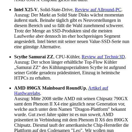
Intel X25-V
, Solid-State-Drive,
Review auf Allround-PC
.
Auszug: Der Markt an Solid State Disks wächst momentan
äußerst stark. Beinahe täglich gibt es Neuvorstellungen in
diesem Bereich und so fällt die Wahl zunehmend schwerer.
Trotz der Menge an SSD-Produkten sind die meisten
Laufwerke aber dennoch im eher hochpreisigen Segment
angesiedelt. Intel bietet mit seiner neuen Value-SSD-Serie nun
eine günstige Alternative.
Scythe Samurai ZZ
, CPU-Kühler,
Review auf Technic3D
.
Auszug: Der schon länger erhältliche Top-Flow Kühler
„Samurai ZZ“ des Kühlungsspezialisten Scythe ist aufgrund
seiner Größe geradezu prädestiniert, Einzug in heimische
HTPCs zu erhalten.
AMD 890GX Mainboard RoundUp
,
Artikel auf
Hardwarelabs
.
Auszug: Mitte 2008 stellte AMD mit seinen Chipsatz 790GX
samt dem Phenom II X4 eine gänzlich neue Generation vor,
welche auch unter dem Namen "Dragon-Plattform" bekannt
wurde. Gut zwei Jahre später ist es nun soweit, AMD
präsentiert in Verbindung mit dem Phenom II X6 den 890GX
Chipsatz. Diesmal tauft der amerikanische Chip-Hersteller die
Plattform auf den Codenamen "Leo". Wir wollen nun