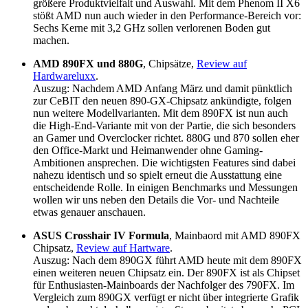
größere Produktvielfalt und Auswahl. Mit dem Phenom II X6
stößt AMD nun auch wieder in den Performance-Bereich vor:
Sechs Kerne mit 3,2 GHz sollen verlorenen Boden gut
machen.
AMD 890FX und 880G
, Chipsätze,
Review auf
Hardwareluxx
.
Auszug: Nachdem AMD Anfang März und damit pünktlich
zur CeBIT den neuen 890-GX-Chipsatz ankündigte, folgen
nun weitere Modellvarianten. Mit dem 890FX ist nun auch
die High-End-Variante mit von der Partie, die sich besonders
an Gamer und Overclocker richtet. 880G und 870 sollen eher
den Office-Markt und Heimanwender ohne Gaming-
Ambitionen ansprechen. Die wichtigsten Features sind dabei
nahezu identisch und so spielt erneut die Ausstattung eine
entscheidende Rolle. In einigen Benchmarks und Messungen
wollen wir uns neben den Details die Vor- und Nachteile
etwas genauer anschauen.
ASUS Crosshair IV Formula
, Mainbaord mit AMD 890FX
Chipsatz,
Review auf Hartware
.
Auszug: Nach dem 890GX führt AMD heute mit dem 890FX
einen weiteren neuen Chipsatz ein. Der 890FX ist als Chipset
für Enthusiasten-Mainboards der Nachfolger des 790FX. Im
Vergleich zum 890GX verfügt er nicht über integrierte Grafik