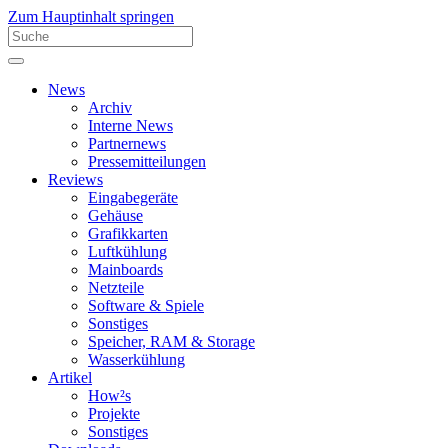
Zum Hauptinhalt springen
News
Archiv
Interne News
Partnernews
Pressemitteilungen
Reviews
Eingabegeräte
Gehäuse
Grafikkarten
Luftkühlung
Mainboards
Netzteile
Software & Spiele
Sonstiges
Speicher, RAM & Storage
Wasserkühlung
Artikel
How²s
Projekte
Sonstiges