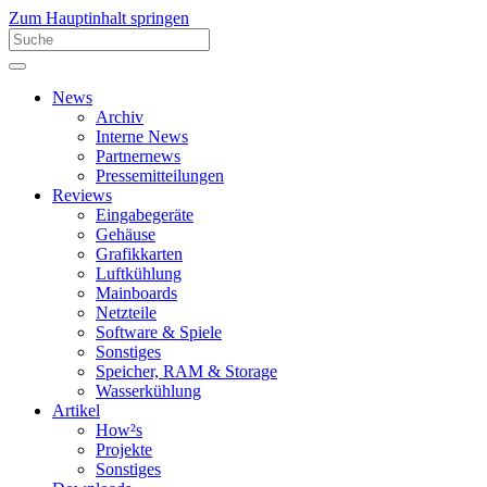
Zum Hauptinhalt springen
News
Archiv
Interne News
Partnernews
Pressemitteilungen
Reviews
Eingabegeräte
Gehäuse
Grafikkarten
Luftkühlung
Mainboards
Netzteile
Software & Spiele
Sonstiges
Speicher, RAM & Storage
Wasserkühlung
Artikel
How²s
Projekte
Sonstiges