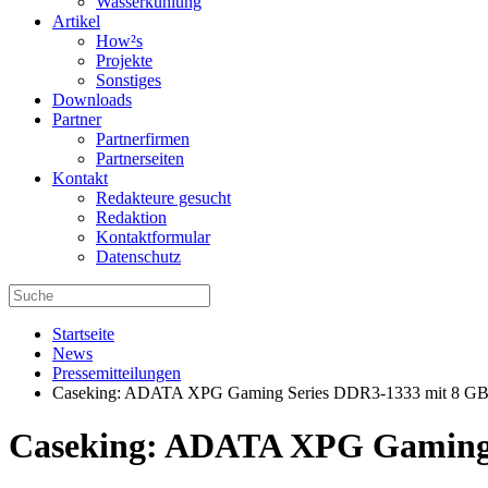
Wasserkühlung
Artikel
How²s
Projekte
Sonstiges
Downloads
Partner
Partnerfirmen
Partnerseiten
Kontakt
Redakteure gesucht
Redaktion
Kontaktformular
Datenschutz
Startseite
News
Pressemitteilungen
Caseking: ADATA XPG Gaming Series DDR3-1333 mit 8 GB p
Caseking: ADATA XPG Gaming S