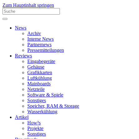
Zum Hauptinhalt springen
News
Archiv
Interne News
Partnernews
Pressemitteilungen
Reviews
Eingabegeräte
Gehäuse
Grafikkarten
Luftkühlung
Mainboards
Netzteile
Software & Spiele
Sonstiges
Speicher, RAM & Storage
Wasserkühlung
Artikel
How²s
Projekte
Sonstiges