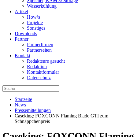
Speicher, RAM & Storage
Wasserkühlung
Artikel
How²s
Projekte
Sonstiges
Downloads
Partner
Partnerfirmen
Partnerseiten
Kontakt
Redakteure gesucht
Redaktion
Kontaktformular
Datenschutz
Startseite
News
Pressemitteilungen
Caseking: FOXCONN Flaming Blade GTI zum
Schnäppchenpreis
Caseking: FOXCONN Flaming