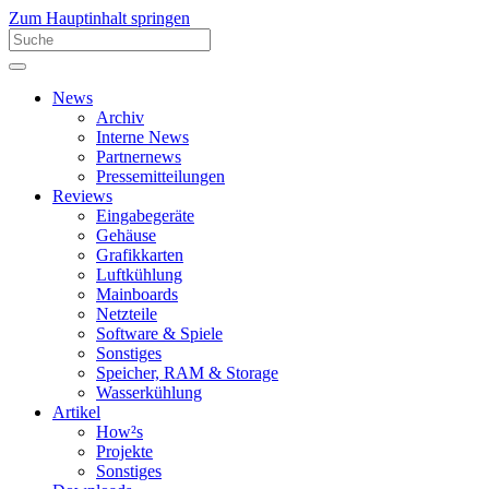
Zum Hauptinhalt springen
News
Archiv
Interne News
Partnernews
Pressemitteilungen
Reviews
Eingabegeräte
Gehäuse
Grafikkarten
Luftkühlung
Mainboards
Netzteile
Software & Spiele
Sonstiges
Speicher, RAM & Storage
Wasserkühlung
Artikel
How²s
Projekte
Sonstiges