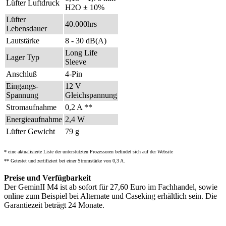
Lüfter Luftdruck
H2O ± 10%
Lüfter
40.000hrs
Lebensdauer
Lautstärke
8 - 30 dB(A)
Long Life
Lager Typ
Sleeve
Anschluß
4-Pin
Eingangs-
12 V
Spannung
Gleichspannung
Stromaufnahme
0,2 A **
Energieaufnahme
2,4 W
Lüfter Gewicht
79 g
* eine aktualisierte Liste der unterstützten Prozessoren befindet sich auf der Website
** Getestet und zertifiziert bei einer Stromstärke von 0,3 A.
Preise und Verfügbarkeit
Der GeminII M4 ist ab sofort für 27,60 Euro im Fachhandel, sowie
online zum Beispiel bei Alternate und Caseking erhältlich sein. Die
Garantiezeit beträgt 24 Monate.