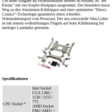
Um seine Aufgabe als Prozessorkühler bestens zu erfüllen, ist “der
Kleine” mit vier Kupfer-Heatpipes ausgestattet. Der besonders kurze
Weg zu den Aluminium-Kühlrippen und einer optimierten “Direct-
Contact”-Technologie garantieren einen schnellen
Wärmeabtransport vom Prozessor. Der neu entwickelte Slim-Lüfter
ist mit seinem wellenförmigen Flügeln auf hohe Kühlleistung bei
niedriger Lautstärke getrimmt.
Spezifikationen
Intel Sockel
LGA 1366 /
1156 / 1155 /
775
CPU Sockel *
AMD Sockel
FM1/ AM3+ /