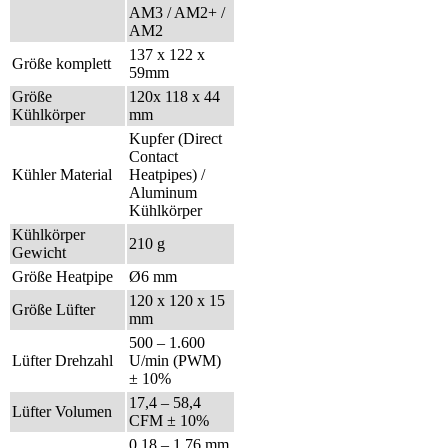
AM3 / AM2+ /
AM2
137 x 122 x
Größe komplett
59mm
Größe
120x 118 x 44
Kühlkörper
mm
Kupfer (Direct
Contact
Kühler Material
Heatpipes) /
Aluminum
Kühlkörper
Kühlkörper
210 g
Gewicht
Größe Heatpipe
Ø6 mm
120 x 120 x 15
Größe Lüfter
mm
500 – 1.600
Lüfter Drehzahl
U/min (PWM)
± 10%
17,4 – 58,4
Lüfter Volumen
CFM ± 10%
0,18 – 1,76 mm