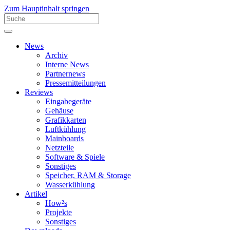
Zum Hauptinhalt springen
News
Archiv
Interne News
Partnernews
Pressemitteilungen
Reviews
Eingabegeräte
Gehäuse
Grafikkarten
Luftkühlung
Mainboards
Netzteile
Software & Spiele
Sonstiges
Speicher, RAM & Storage
Wasserkühlung
Artikel
How²s
Projekte
Sonstiges