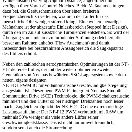
Winkelabstand (Varying Angular Distance) angeordnet und
verfügen über Vortex-Control Notches. Beide Maßnahmen tragen
dazu bei, die Geräuschemission über einen breiteren
Frequenzbereich zu verteilen, wodurch der Lüfter für das
menschliche Ohr weniger störend klingt. Eine weitere neuartige
Maßnahme ist der abgestufte Einlassbereich (Stepped Inlet Design),
durch den im Zulauf zusätzliche Turbulenzen entstehen. So wird der
Übergang von laminarer zu turbulenter Strömung erleichtert, die
besser am Rahmen anhaftet (Flow Attachment) und damit
insbesondere bei beschränktem Ansaugbereich die Saugkapazität
des Lüfters erhöht.
Neben den zahlreichen aerodynamischen Optimierungen ist der NF-
F12 der erste Lüfter, der mit der weiter optimierten zweiten
Generation von Noctuas bewährtem SSO-Lagersystem sowie dem
neuen, eigens designten
NE-FD1 PWM IC für vollautomatische Geschwindigkeitsregelung
ausgestattet ist. Dieser neue PWM IC integriert Noctuas Smooth
Commutation Drive (SCD) Technologie, die PWM-Schaltgeräusche
minimiert und den Lüfter so bei niedrigen Drehzahlen noch leiser
macht. Zugleich ermöglicht der NE-FD1 IC eine extrem niedrige
Leistungsaufnahme: Der NF-P12 PWM verbraucht mit 0.6W um
mehr als 50% weniger als viele andere Lüfter seiner
Geschwindigkeitsklasse. Das ist nicht nur umweltfreundlich,
sondern senkt auch die Stromrechung.