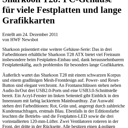
für viele Festplatten und lange
Grafikkarten
Erstellt am 24. Dezember 2011
von HWF Newsbot
Sharkoon präsentiert eine weitere Gehäuse-Serie: Das in drei
Farbeditionen erhältliche Sharkoon T28 ATX bietet viel Freiraum
insbesondere beim Festplatten-Einbau und, dank herausnehmbarem
Festplattenkäfig, auch problemlos für besonders lange Grafikkarten.
Äußerlich wartet das Sharkoon T28 mit einem schwarzen Korpus
und einem gradlinigen Mesh-Frontdesign auf. Power- und Reset-
Button sind elegant verchromt. An Frontanschlüssen stehen neben
Audio-In/Out drei USB2.0-Ports und eine USB3.0-Schnittstelle
bereit. Ein Acryl-Fenster im linken Seitenteil gibt Einblick in den
Innenraum mit farbig lackiertem Mainboardtray. Zur Auswahl
stehen drei Farbeditionen: Rot, Grün und, angeregt durch zahlreiche
Kundennachfragen, erstmals Blau. Ebenfalls in der Editionsfarbe
leuchten die Betriebs- und die Festplatten-LED sowie die drei
vorinstallierten 120-mm-Lüfter. Zwei Ventilatoren rotieren in der
Front, der dritte in der Rückseite. Alle besitzen einen 4-poligen