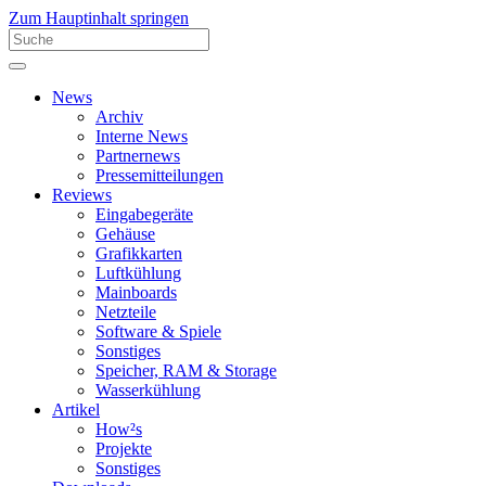
Zum Hauptinhalt springen
News
Archiv
Interne News
Partnernews
Pressemitteilungen
Reviews
Eingabegeräte
Gehäuse
Grafikkarten
Luftkühlung
Mainboards
Netzteile
Software & Spiele
Sonstiges
Speicher, RAM & Storage
Wasserkühlung
Artikel
How²s
Projekte
Sonstiges