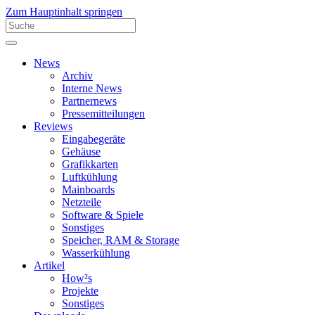
Zum Hauptinhalt springen
News
Archiv
Interne News
Partnernews
Pressemitteilungen
Reviews
Eingabegeräte
Gehäuse
Grafikkarten
Luftkühlung
Mainboards
Netzteile
Software & Spiele
Sonstiges
Speicher, RAM & Storage
Wasserkühlung
Artikel
How²s
Projekte
Sonstiges