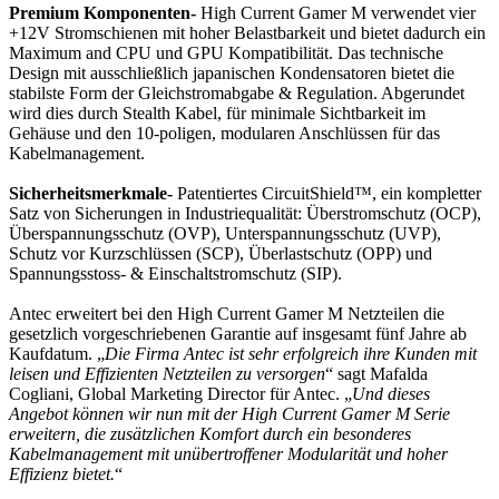
Premium Komponenten-
High Current Gamer M verwendet vier
+12V Stromschienen mit hoher Belastbarkeit und bietet dadurch ein
Maximum and CPU und GPU Kompatibilität. Das technische
Design mit ausschließlich japanischen Kondensatoren bietet die
stabilste Form der Gleichstromabgabe & Regulation. Abgerundet
wird dies durch Stealth Kabel, für minimale Sichtbarkeit im
Gehäuse und den 10-poligen, modularen Anschlüssen für das
Kabelmanagement.
Sicherheitsmerkmale-
Patentiertes CircuitShield™, ein kompletter
Satz von Sicherungen in Industriequalität: Überstromschutz (OCP),
Überspannungsschutz (OVP), Unterspannungsschutz (UVP),
Schutz vor Kurzschlüssen (SCP), Überlastschutz (OPP) und
Spannungsstoss- & Einschaltstromschutz (SIP).
Antec erweitert bei den High Current Gamer M Netzteilen die
gesetzlich vorgeschriebenen Garantie auf insgesamt fünf Jahre ab
Kaufdatum. „
Die Firma Antec ist sehr erfolgreich ihre Kunden mit
leisen und Effizienten Netzteilen zu versorgen
“ sagt Mafalda
Cogliani, Global Marketing Director für Antec. „
Und dieses
Angebot können wir nun mit der High Current Gamer M Serie
erweitern, die zusätzlichen Komfort durch ein besonderes
Kabelmanagement mit unübertroffener Modularität und hoher
Effizienz bietet.
“