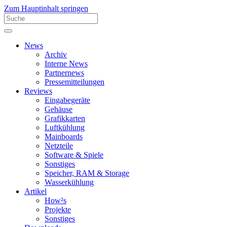
Zum Hauptinhalt springen
News
Archiv
Interne News
Partnernews
Pressemitteilungen
Reviews
Eingabegeräte
Gehäuse
Grafikkarten
Luftkühlung
Mainboards
Netzteile
Software & Spiele
Sonstiges
Speicher, RAM & Storage
Wasserkühlung
Artikel
How²s
Projekte
Sonstiges