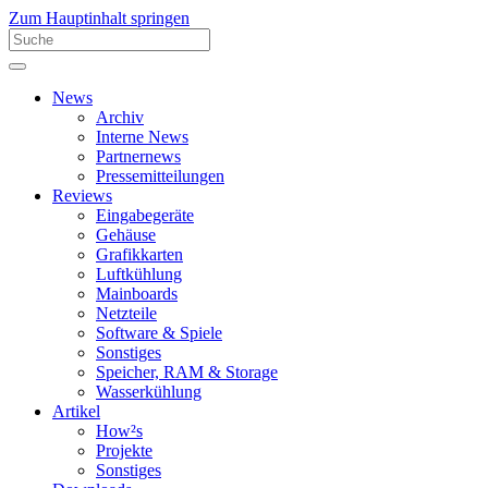
Zum Hauptinhalt springen
News
Archiv
Interne News
Partnernews
Pressemitteilungen
Reviews
Eingabegeräte
Gehäuse
Grafikkarten
Luftkühlung
Mainboards
Netzteile
Software & Spiele
Sonstiges
Speicher, RAM & Storage
Wasserkühlung
Artikel
How²s
Projekte
Sonstiges