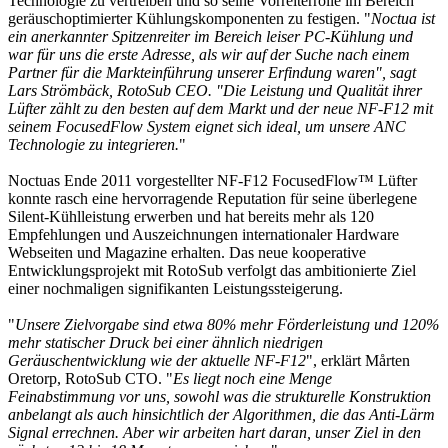
Technologie zu vertreiben und so seine Vorreiterrolle im Bereich
geräuschoptimierter Kühlungskomponenten zu festigen. "
Noctua ist
ein anerkannter Spitzenreiter im Bereich leiser PC-Kühlung und
war für uns die erste Adresse, als wir auf der Suche nach einem
Partner für die Markteinführung unserer Erfindung waren", sagt
Lars Strömbäck, RotoSub CEO. "Die Leistung und Qualität ihrer
Lüfter zählt zu den besten auf dem Markt und der neue NF-F12 mit
seinem FocusedFlow System eignet sich ideal, um unsere ANC
Technologie zu integrieren.
"
Noctuas Ende 2011 vorgestellter NF-F12 FocusedFlow™ Lüfter
konnte rasch eine hervorragende Reputation für seine überlegene
Silent-Kühlleistung erwerben und hat bereits mehr als 120
Empfehlungen und Auszeichnungen internationaler Hardware
Webseiten und Magazine erhalten. Das neue kooperative
Entwicklungsprojekt mit RotoSub verfolgt das ambitionierte Ziel
einer nochmaligen signifikanten Leistungssteigerung.
"
Unsere Zielvorgabe sind etwa 80% mehr Förderleistung und 120%
mehr statischer Druck bei einer ähnlich niedrigen
Geräuschentwicklung wie der aktuelle NF-F12
", erklärt Mårten
Oretorp, RotoSub CTO. "
Es liegt noch eine Menge
Feinabstimmung vor uns, sowohl was die strukturelle Konstruktion
anbelangt als auch hinsichtlich der Algorithmen, die das Anti-Lärm
Signal errechnen. Aber wir arbeiten hart daran, unser Ziel in den