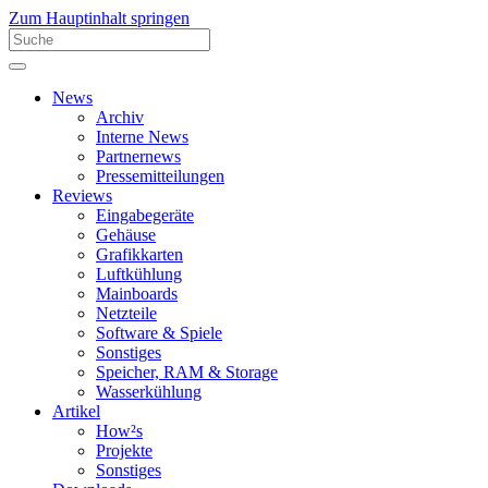
Zum Hauptinhalt springen
News
Archiv
Interne News
Partnernews
Pressemitteilungen
Reviews
Eingabegeräte
Gehäuse
Grafikkarten
Luftkühlung
Mainboards
Netzteile
Software & Spiele
Sonstiges
Speicher, RAM & Storage
Wasserkühlung
Artikel
How²s
Projekte
Sonstiges