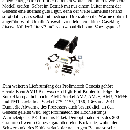
einem einzigen leisen Lüfter betreiben wollen, zu ihrem favorisierten
Modell greifen. Selbst im Betrieb mit nur einem Lüfter macht der
Genesis eine überaus gute Figur, denn der weite Lamellenabstand
sorgt dafür, dass selbst mit niedrigen Drehzahlen die Wärme optimal
abgeführt wird. Um die Auswahl zu erleichtern, bietet Caseking
diverse Kühler/Lüfter-Bundles an – natürlich zum Vorzugspreis!
Zum weiteren Lieferumfang des Prolimatech Genesis gehört
ebenfalls ein AMD-Kit, was den High-End-Kühler für folgende
Sockel kompatibel macht: AMD Sockel AM2, AM2+, AM3, AM3+
und FM1 sowie Intel Sockel 775, 1155, 1156, 1366 und 2011.
Damit die Abwärme des Prozessors auch bestmöglich an den
Genesis geleitet wird, legt Prolimatech die Hochleistungs-
Wärmeleitpaste PK-1 mit ins Paket. Den optimalen Sitz des 800
Gramm schweren Genesis garantiert eine Backplate, wobei der
Schwerpunkt des Kühlers dank der neuartigen Bauweise sehr