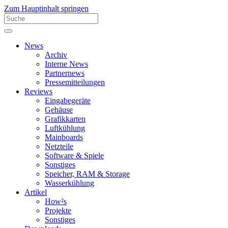
Zum Hauptinhalt springen
News
Archiv
Interne News
Partnernews
Pressemitteilungen
Reviews
Eingabegeräte
Gehäuse
Grafikkarten
Luftkühlung
Mainboards
Netzteile
Software & Spiele
Sonstiges
Speicher, RAM & Storage
Wasserkühlung
Artikel
How²s
Projekte
Sonstiges