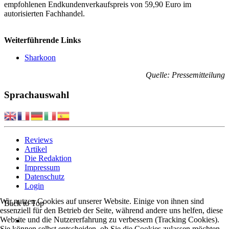
empfohlenen Endkundenverkaufspreis von 59,90 Euro im
autorisierten Fachhandel.
Weiterführende Links
Sharkoon
Quelle: Pressemitteilung
Sprachauswahl
Reviews
Artikel
Die Redaktion
Impressum
Datenschutz
Login
Wir nutzen Cookies auf unserer Website. Einige von ihnen sind
Back to Top
essenziell für den Betrieb der Seite, während andere uns helfen, diese
Website und die Nutzererfahrung zu verbessern (Tracking Cookies).
Sie können selbst entscheiden, ob Sie die Cookies zulassen möchten.