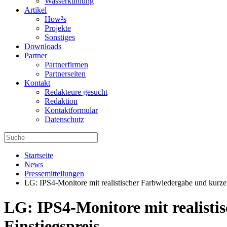
Wasserkühlung
Artikel
How²s
Projekte
Sonstiges
Downloads
Partner
Partnerfirmen
Partnerseiten
Kontakt
Redakteure gesucht
Redaktion
Kontaktformular
Datenschutz
Startseite
News
Pressemitteilungen
LG: IPS4-Monitore mit realistischer Farbwiedergabe und kurze
LG: IPS4-Monitore mit realisti
Einstiegspreis