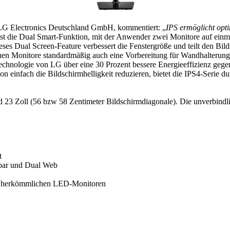
r LG Electronics Deutschland GmbH, kommentiert: „
IPS ermöglicht opti
 ist die Dual Smart-Funktion, mit der Anwender zwei Monitore auf einm
ses Dual Screen-Feature verbessert die Fenstergröße und teilt den Bild
neuen Monitore standardmäßig auch eine Vorbereitung für Wandhalte
Technologie von LG über eine 30 Prozent bessere Energieeffizienz ge
on einfach die Bildschirmhelligkeit reduzieren, bietet die IPS4-Serie
d 23 Zoll (56 bzw 58 Zentimeter Bildschirmdiagonale). Die unverbindli
t
kbar und Dual Web
zu herkömmlichen LED-Monitoren