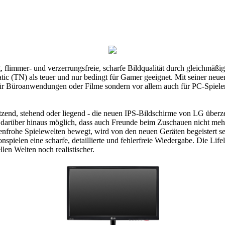
ng, flimmer- und verzerrungsfreie, scharfe Bildqualität durch gleichmäßi
 (TN) als teuer und nur bedingt für Gamer geeignet. Mit seiner neuen 
für Büroanwendungen oder Filme sondern vor allem auch für PC-Spieler i
sitzend, stehend oder liegend - die neuen IPS-Bildschirme von LG überz
darüber hinaus möglich, dass auch Freunde beim Zuschauen nicht mehr 
benfrohe Spielewelten bewegt, wird von den neuen Geräten begeistert 
spielen eine scharfe, detaillierte und fehlerfreie Wiedergabe. Die Li
len Welten noch realistischer.