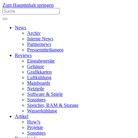
Zum Hauptinhalt springen
News
Archiv
Interne News
Partnernews
Pressemitteilungen
Reviews
Eingabegeräte
Gehäuse
Grafikkarten
Luftkühlung
Mainboards
Netzteile
Software & Spiele
Sonstiges
Speicher, RAM & Storage
Wasserkühlung
Artikel
How²s
Projekte
Sonstiges