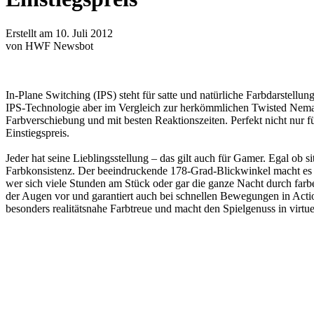
Erstellt am 10. Juli 2012
von HWF Newsbot
In-Plane Switching (IPS) steht für satte und natürliche Farbdarstellu
IPS-Technologie aber im Vergleich zur herkömmlichen Twisted Nematic
Farbverschiebung und mit besten Reaktionszeiten. Perfekt nicht nur 
Einstiegspreis.
Jeder hat seine Lieblingsstellung – das gilt auch für Gamer. Egal ob 
Farbkonsistenz. Der beeindruckende 178-Grad-Blickwinkel macht es 
wer sich viele Stunden am Stück oder gar die ganze Nacht durch far
der Augen vor und garantiert auch bei schnellen Bewegungen in Action
besonders realitätsnahe Farbtreue und macht den Spielgenuss in virtuel