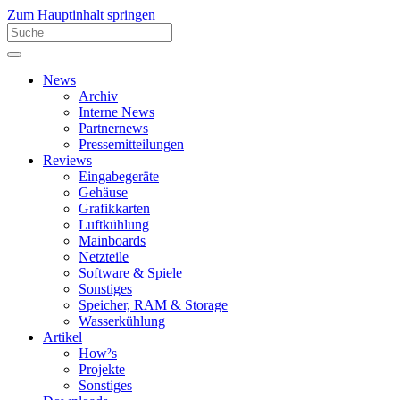
Zum Hauptinhalt springen
News
Archiv
Interne News
Partnernews
Pressemitteilungen
Reviews
Eingabegeräte
Gehäuse
Grafikkarten
Luftkühlung
Mainboards
Netzteile
Software & Spiele
Sonstiges
Speicher, RAM & Storage
Wasserkühlung
Artikel
How²s
Projekte
Sonstiges