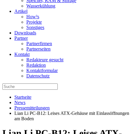
Speicher, RAM & Storage
Wasserkühlung
Artikel
How²s
Projekte
Sonstiges
Downloads
Partner
Partnerfirmen
Partnerseiten
Kontakt
Redakteure gesucht
Redaktion
Kontaktformular
Datenschutz
Startseite
News
Pressemitteilungen
Lian Li PC-B12: Leises ATX-Gehäuse mit Einlassöffnungen
am Boden
Lian Li PC-B12: Leises ATX-