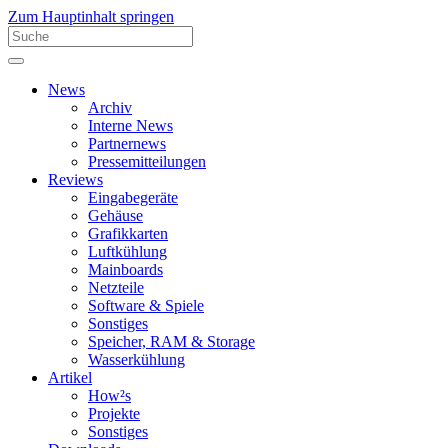
Zum Hauptinhalt springen
News
Archiv
Interne News
Partnernews
Pressemitteilungen
Reviews
Eingabegeräte
Gehäuse
Grafikkarten
Luftkühlung
Mainboards
Netzteile
Software & Spiele
Sonstiges
Speicher, RAM & Storage
Wasserkühlung
Artikel
How²s
Projekte
Sonstiges