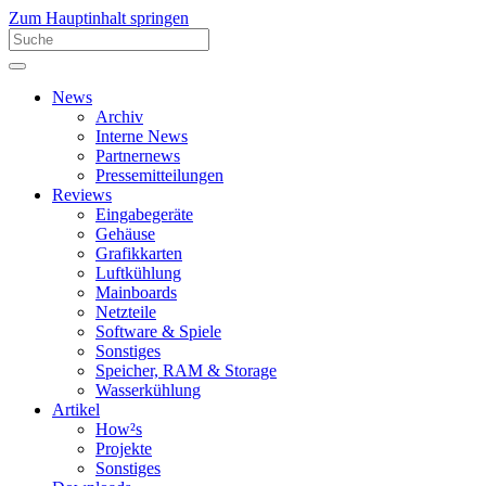
Zum Hauptinhalt springen
News
Archiv
Interne News
Partnernews
Pressemitteilungen
Reviews
Eingabegeräte
Gehäuse
Grafikkarten
Luftkühlung
Mainboards
Netzteile
Software & Spiele
Sonstiges
Speicher, RAM & Storage
Wasserkühlung
Artikel
How²s
Projekte
Sonstiges