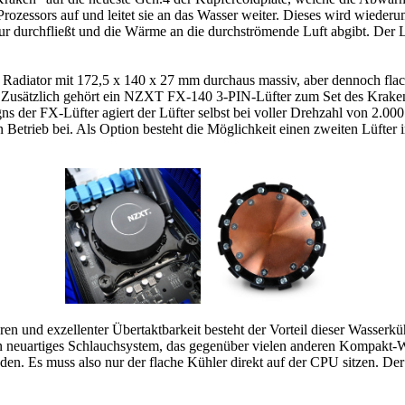
essors auf und leitet sie an das Wasser weiter. Dieses wird wiederu
r durchfließt und die Wärme an die durchströmende Luft abgibt. Der Lü
r Radiator mit 172,5 x 140 x 27 mm durchaus massiv, aber dennoch fla
. Zusätzlich gehört ein NZXT FX-140 3-PIN-Lüfter zum Set des Kraken. 
ns der FX-Lüfter agiert der Lüfter selbst bei voller Drehzahl von 2.000
 Betrieb bei. Als Option besteht die Möglichkeit einen zweiten Lüfter
 und exzellenter Übertaktbarkeit besteht der Vorteil dieser Wasserküh
in neuartiges Schlauchsystem, das gegenüber vielen anderen Kompakt-
en. Es muss also nur der flache Kühler direkt auf der CPU sitzen. Der 