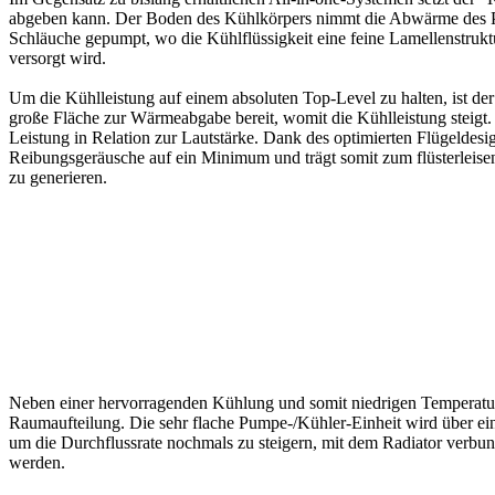
abgeben kann. Der Boden des Kühlkörpers nimmt die Abwärme des Proz
Schläuche gepumpt, wo die Kühlflüssigkeit eine feine Lamellenstruktu
versorgt wird.
Um die Kühlleistung auf einem absoluten Top-Level zu halten, ist de
große Fläche zur Wärmeabgabe bereit, womit die Kühlleistung steigt
Leistung in Relation zur Lautstärke. Dank des optimierten Flügeldesig
Reibungsgeräusche auf ein Minimum und trägt somit zum flüsterleisen
zu generieren.
Neben einer hervorragenden Kühlung und somit niedrigen Temperaturen
Raumaufteilung. Die sehr flache Pumpe-/Kühler-Einheit wird über e
um die Durchflussrate nochmals zu steigern, mit dem Radiator verbund
werden.