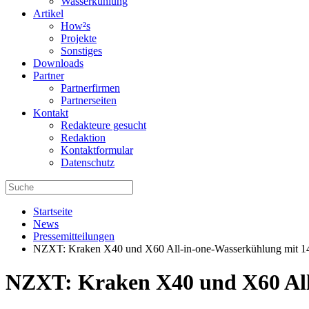
Wasserkühlung
Artikel
How²s
Projekte
Sonstiges
Downloads
Partner
Partnerfirmen
Partnerseiten
Kontakt
Redakteure gesucht
Redaktion
Kontaktformular
Datenschutz
Startseite
News
Pressemitteilungen
NZXT: Kraken X40 und X60 All-in-one-Wasserkühlung mit 1
NZXT: Kraken X40 und X60 All