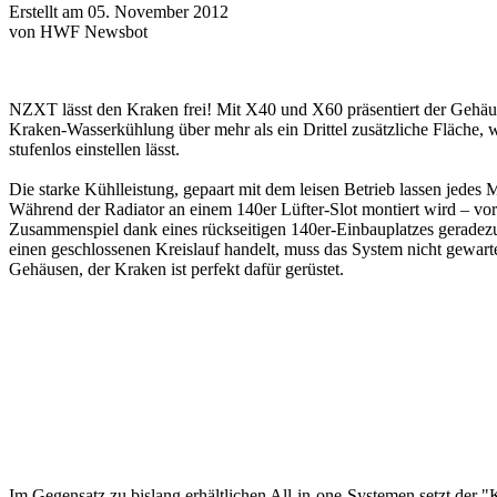
Erstellt am 05. November 2012
von HWF Newsbot
NZXT lässt den Kraken frei! Mit X40 und X60 präsentiert der Gehäus
Kraken-Wasserkühlung über mehr als ein Drittel zusätzliche Fläche, w
stufenlos einstellen lässt.
Die starke Kühlleistung, gepaart mit dem leisen Betrieb lassen jed
Während der Radiator an einem 140er Lüfter-Slot montiert wird – vor
Zusammenspiel dank eines rückseitigen 140er-Einbauplatzes geradezu
einen geschlossenen Kreislauf handelt, muss das System nicht gewarte
Gehäusen, der Kraken ist perfekt dafür gerüstet.
Im Gegensatz zu bislang erhältlichen All-in-one-Systemen setzt der 