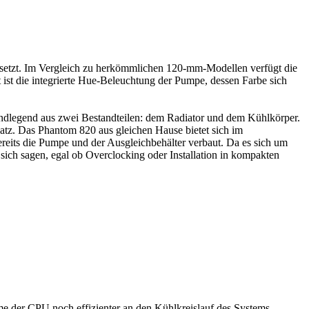
r setzt. Im Vergleich zu herkömmlichen 120-mm-Modellen verfügt die
 ist die integrierte Hue-Beleuchtung der Pumpe, dessen Farbe sich
rundlegend aus zwei Bestandteilen: dem Radiator und dem Kühlkörper.
atz. Das Phantom 820 aus gleichen Hause bietet sich im
reits die Pumpe und der Ausgleichbehälter verbaut. Da es sich um
 sich sagen, egal ob Overclocking oder Installation in kompakten
me der CPU noch effizienter an den Kühlkreislauf des Systems