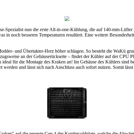
e-Spezialist nun die erste All-in-one-Kühlung, die auf 140-mm-Lüfte
as in noch besseren Temperaturen resultiert. Eine weitere Besonderheit
es Modder- und Übertakter-Herz höher schlagen. So besteht die WaKü g
zugsweise an der Gehäuserückseite – findet der Kühler auf der CPU Pl
 ideal für die Montage des Kraken an! Im Gehäuse des Kühlers sind be
t werden und lässt sich nach Anschluss auch sofort nutzen. Somit lässt
"Kraken" auf die neueste Gen.4 der Kupfercoldplate, welche die Abwär