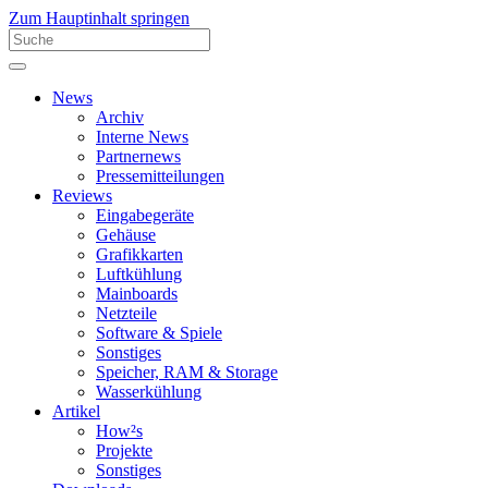
Zum Hauptinhalt springen
News
Archiv
Interne News
Partnernews
Pressemitteilungen
Reviews
Eingabegeräte
Gehäuse
Grafikkarten
Luftkühlung
Mainboards
Netzteile
Software & Spiele
Sonstiges
Speicher, RAM & Storage
Wasserkühlung
Artikel
How²s
Projekte
Sonstiges