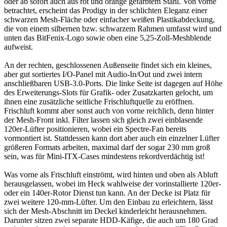
oder ab sofort auch aus rot und orange gefärbtem Stahl. Von vorne
betrachtet, erscheint das Prodigy in der schlichten Eleganz einer
schwarzen Mesh-Fläche oder einfacher weißen Plastikabdeckung,
die von einem silbernen bzw. schwarzem Rahmen umfasst wird und
unten das BitFenix-Logo sowie oben eine 5,25-Zoll-Meshblende
aufweist.
An der rechten, geschlossenen Außenseite findet sich ein kleines,
aber gut sortiertes I/O-Panel mit Audio-In/Out und zwei intern
anschließbaren USB-3.0-Ports. Die linke Seite ist dagegen auf Höhe
des Erweiterungs-Slots für Grafik- oder Zusatzkarten gelocht, um
ihnen eine zusätzliche seitliche Frischluftquelle zu eröffnen.
Frischluft kommt aber sonst auch von vorne reichlich, denn hinter
der Mesh-Front inkl. Filter lassen sich gleich zwei einblasende
120er-Lüfter positionieren, wobei ein Spectre-Fan bereits
vormontiert ist. Stattdessen kann dort aber auch ein einzelner Lüfter
größeren Formats arbeiten, maximal darf der sogar 230 mm groß
sein, was für Mini-ITX-Cases mindestens rekordverdächtig ist!
Was vorne als Frischluft einströmt, wird hinten und oben als Abluft
herausgelassen, wobei im Heck wahlweise der vorinstallierte 120er-
oder ein 140er-Rotor Dienst tun kann. An der Decke ist Platz für
zwei weitere 120-mm-Lüfter. Um den Einbau zu erleichtern, lässt
sich der Mesh-Abschnitt im Deckel kinderleicht herausnehmen.
Darunter sitzen zwei separate HDD-Käfige, die auch um 180 Grad