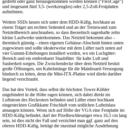
gedreht oder ganz herausgenommen werden können ("FlexCage")
und insgesamt fünf 3,5- (werkzeuglos) oder 2,5-Zoll-Festplatten
aufnehmen.
Weitere SSDs lassen sich unter dem HDD-Käfig, hochkant an
einem Träger am rechten Seitenteil und an der Trennwand zum
Netzteilbereich anschrauben, so dass theoretisch sagenhafte zehn
kleine Laufwerke unterkommen. Das Netzteil bekommt also –
thermisch günstig – einen eigenen Gehäuse-Abschnitt hinten unten
zugewiesen und sollte idealerweise mit dem Lüfter nach unten auf
vier Gummi-Erhebungen installiert werden, wo ein Lochgitter-
Bereich und ein entfernbarer Staubfilter für kalte Luft und
Sauberkeit sorgen. Die Zwischendecke über dem Netzteil besitzt
große Öffnungen, um Kabelstränge für die Mainboard-Versorgung
hindurch zu leiten, denn die Mini-ITX-Platine wird direkt darüber
liegend verschraubt.
Das hat den Vorteil, dass selbst die höchsten Tower-Kühler
ungehindert in die Höhe ragen können, sich dabei direkt im
Luftstrom des Heckrotors befinden und Lüfter einer hochkant
eingesteckten Grafikkarte Frischluft vom seitlichen Lufteinlass
ansaugen können. Wenn sich auf Höhe der VGA eine Festplatte im
HDD-Käfig befindet, darf der Pixelbeschleuniger etwa 16,5 cm lang
sein, ist dies nicht der Fall und verzichtet man ggf. ganz auf den
oberen HDD-Käfig, beträgt die maximal mögliche Ausdehnung