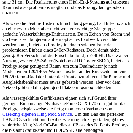
satte 31 cm. Die Realisierung eines High-End-Systems auf engstem
Raum ist also problemlos möglich und das Prodigy lädt geradezu
dazu ein.
Als wäre die Feature-Liste noch nicht lang genug, hat BitFenix auch
an eine zwar kleine, aber nicht weniger wichtige Zielgruppe
gedacht: Wasserkühlungs-Enthusiasten. Da in Zeiten von Steam und
Co bereits seit längerem auf ein optisches Laufwerk verzichtet
werden kann, bietet das Prodigy in einem solchen Falle den
problemlosen Einbau eines 240er-Radiators. Doch damit nicht
genug: Bei Verzicht auf die Einschübe für 3,5-Zoll-HDDs etwa bei
Nutzung zweier 2,5-Zöller (Notebook-HDD oder SSDs), bietet das
Prodigy sogar genügend Raum, um zum Dualradiator je nach
Modell einen 120/140er-Wärmetauscher an der Rückseite und einen
180/200-mm-Radiator hinter der Front anzubringen. Für Pumpe und
Ausgleichsbehälter muss etwas gebastelt werden, aber vor dem
Netzteil gibt es dafür genügend Platzierungsmöglichkeiten.
Als wassergekühlte Grafikkarten eignen sich auf Grund ihrer
geringen Einbaulänge Nvidias GeForce GTX 670 sehr gut für das
Prodigy, beispielsweise die fertig montierten Varianten vom
Caseking-eigenen King Mod Service
. Um den Bau des perfekten
LAN-PCs so leicht und flexibel wie möglich zu gestalten, gibt es
zahlreiche King Mod OC-Bundles auf Basis des BitFenix Prodigys,
die bis auf Grafikkarte und HDD/SSD alle benötigten