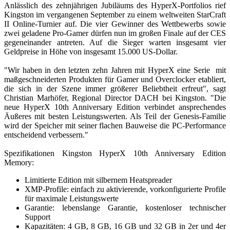
Anlässlich des zehnjährigen Jubiläums des HyperX-Portfolios rief
Kingston im vergangenen September zu einem weltweiten StarCraft
II Online-Turnier auf. Die vier Gewinner des Wettbewerbs sowie
zwei geladene Pro-Gamer dürfen nun im großen Finale auf der CES
gegeneinander antreten. Auf die Sieger warten insgesamt vier
Geldpreise in Höhe von insgesamt 15.000 US-Dollar.
"Wir haben in den letzten zehn Jahren mit HyperX eine Serie mit
maßgeschneiderten Produkten für Gamer und Overclocker etabliert,
die sich in der Szene immer größerer Beliebtheit erfreut", sagt
Christian Marhöfer, Regional Director DACH bei Kingston. "Die
neue HyperX 10th Anniversary Edition verbindet ansprechendes
Äußeres mit besten Leistungswerten. Als Teil der Genesis-Familie
wird der Speicher mit seiner flachen Bauweise die PC-Performance
entscheidend verbessern."
Spezifikationen Kingston HyperX 10th Anniversary Edition
Memory:
Limitierte Edition mit silbernem Heatspreader
XMP-Profile: einfach zu aktivierende, vorkonfigurierte Profile
für maximale Leistungswerte
Garantie: lebenslange Garantie, kostenloser technischer
Support
Kapazitäten: 4 GB, 8 GB, 16 GB und 32 GB in 2er und 4er