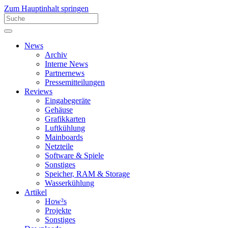
Zum Hauptinhalt springen
News
Archiv
Interne News
Partnernews
Pressemitteilungen
Reviews
Eingabegeräte
Gehäuse
Grafikkarten
Luftkühlung
Mainboards
Netzteile
Software & Spiele
Sonstiges
Speicher, RAM & Storage
Wasserkühlung
Artikel
How²s
Projekte
Sonstiges