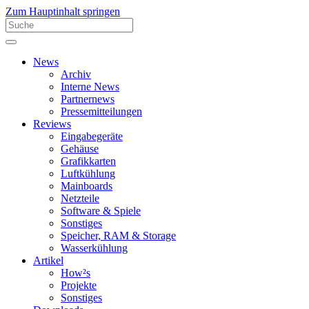
Zum Hauptinhalt springen
News
Archiv
Interne News
Partnernews
Pressemitteilungen
Reviews
Eingabegeräte
Gehäuse
Grafikkarten
Luftkühlung
Mainboards
Netzteile
Software & Spiele
Sonstiges
Speicher, RAM & Storage
Wasserkühlung
Artikel
How²s
Projekte
Sonstiges