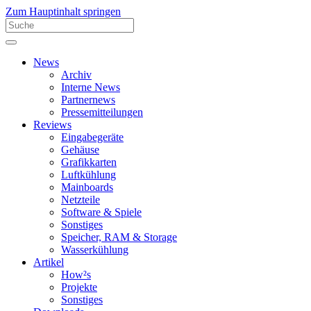
Zum Hauptinhalt springen
News
Archiv
Interne News
Partnernews
Pressemitteilungen
Reviews
Eingabegeräte
Gehäuse
Grafikkarten
Luftkühlung
Mainboards
Netzteile
Software & Spiele
Sonstiges
Speicher, RAM & Storage
Wasserkühlung
Artikel
How²s
Projekte
Sonstiges