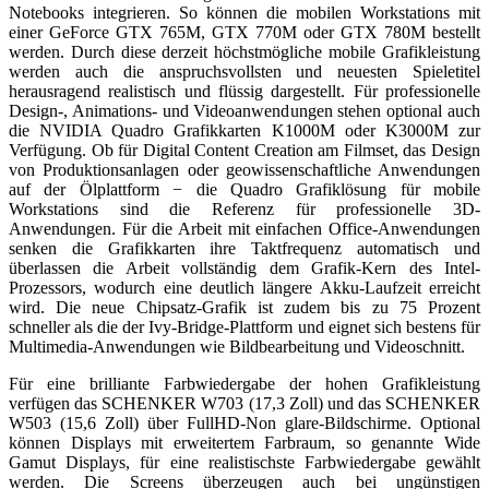
Notebooks integrieren. So können die mobilen Workstations mit
einer GeForce GTX 765M, GTX 770M oder GTX 780M bestellt
werden. Durch diese derzeit höchstmögliche mobile Grafikleistung
werden auch die anspruchsvollsten und neuesten Spieletitel
herausragend realistisch und flüssig dargestellt. Für professionelle
Design-, Animations- und Videoanwendungen stehen optional auch
die NVIDIA Quadro Grafikkarten K1000M oder K3000M zur
Verfügung. Ob für Digital Content Creation am Filmset, das Design
von Produktionsanlagen oder geowissenschaftliche Anwendungen
auf der Ölplattform − die Quadro Grafiklösung für mobile
Workstations sind die Referenz für professionelle 3D-
Anwendungen. Für die Arbeit mit einfachen Office-Anwendungen
senken die Grafikkarten ihre Taktfrequenz automatisch und
überlassen die Arbeit vollständig dem Grafik-Kern des Intel-
Prozessors, wodurch eine deutlich längere Akku-Laufzeit erreicht
wird. Die neue Chipsatz-Grafik ist zudem bis zu 75 Prozent
schneller als die der Ivy-Bridge-Plattform und eignet sich bestens für
Multimedia-Anwendungen wie Bildbearbeitung und Videoschnitt.
Für eine brilliante Farbwiedergabe der hohen Grafikleistung
verfügen das SCHENKER W703 (17,3 Zoll) und das SCHENKER
W503 (15,6 Zoll) über FullHD-Non glare-Bildschirme. Optional
können Displays mit erweitertem Farbraum, so genannte Wide
Gamut Displays, für eine realistischste Farbwiedergabe gewählt
werden. Die Screens überzeugen auch bei ungünstigen