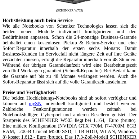
(SCHENKER W703)
Höchstleistung auch beim Service
Wie alle Notebooks von Schenker Technologies lassen sich die
beiden neuen Modelle individuell konfigurieren und den
Bedürfnissen anpassen. Schon die 24-monatige Business-Garantie
beinhaltet einen kostenlosen Pickup & Return-Service und eine
Sofort-Reparatur innerhalb der ersten sechs Monate: Damit
Business-Kunden im Servicefall nicht längere Zeit auf ihre Geräte
verzichten müssen, erfolgt die Reparatur innerhalb von 48 Stunden.
Während der übrigen Garantielaufzeit wird eine Bearbeitungszeit
von fünf Werktagen garantiert (Schnell-Reparatur). Bei Bedarf kann
die Garantie auf bis zu 48 Monate verlängert werden. Auch die
Sofort-Reparatur lässt sich auf die volle Garantiezeit ausdehnen.
Preise und Verfügbarkeit
Die beiden Hochleistungs-Notebooks sind ab sofort verfügbar und
können auf
mySN
individuell konfiguriert und bestellt werden.
Zahlreiche Festkonfigurationen werden zeitnah bei
Notebooksbilliger, Cyberport und anderen Resellern gelistet. Der
Startpreis des SCHENKER W503 liegt bei 1.164,- Euro (brutto).
Eine mittlere Konfiguration (NVIDIA GTX 770M, i7-4700M, 8GB
RAM, 120GB Crucial M500 SSD, 1 TB HDD, WLAN, Windows
8) kostet 1.612,- Euro (brutto). Das 17,3-Zoll-Modell SCHENKER