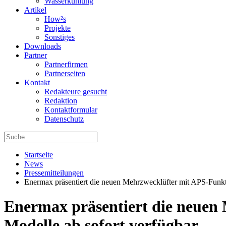
Wasserkühlung
Artikel
How²s
Projekte
Sonstiges
Downloads
Partner
Partnerfirmen
Partnerseiten
Kontakt
Redakteure gesucht
Redaktion
Kontaktformular
Datenschutz
Startseite
News
Pressemitteilungen
Enermax präsentiert die neuen Mehrzwecklüfter mit APS-Funk
Enermax präsentiert die neue
Modelle ab sofort verfügbar.