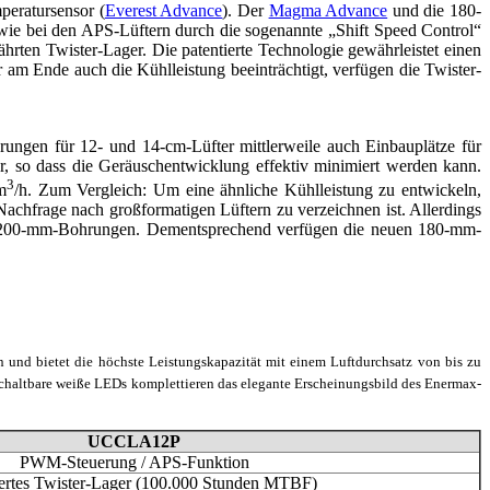
peratursensor (
Everest Advance
). Der
Magma Advance
und die 180-
wie bei den APS-Lüftern durch die sogenannte „Shift Speed Control“
rten Twister-Lager. Die patentierte Technologie gewährleistet einen
 am Ende auch die Kühlleistung beeinträchtigt, verfügen die Twister-
rungen für 12- und 14-cm-Lüfter mittlerweile auch Einbauplätze für
r, so dass die Geräuschentwicklung effektiv minimiert werden kann.
3
m
/h. Zum Vergleich: Um eine ähnliche Kühlleistung zu entwickeln,
chfrage nach großformatigen Lüftern zu verzeichnen ist. Allerdings
und 200-mm-Bohrungen. Dementsprechend verfügen die neuen 180-mm-
n und bietet die höchste Leistungskapazität mit einem Luftdurchsatz von bis zu
schaltbare weiße LEDs komplettieren das elegante Erscheinungsbild des Enermax-
UCCLA12P
PWM-Steuerung / APS-Funktion
iertes Twister-Lager (100.000 Stunden MTBF)