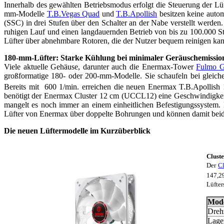
Innerhalb des gewählten Betriebsmodus erfolgt die Steuerung der Lü
mm-Modelle
T.B.Vegas Quad
und
T.B.Apollish
besitzen keine auto
(SSC) in drei Stufen über den Schalter an der Nabe verstellt werde
ruhigen Lauf und einen langdauernden Betrieb von bis zu 100.000 Stu
Lüfter über abnehmbare Rotoren, die der Nutzer bequem reinigen kan
180-mm-Lüfter: Starke Kühlung bei minimaler Geräuschemissio
Viele aktuelle Gehäuse, darunter auch die Enermax-Tower
Fulmo 
großformatige 180- oder 200-mm-Modelle. Sie schaufeln bei gleiche
Bereits mit 600 1/min. erreichen die neuen Enermax T.B.Apollis
benötigt der Enermax Cluster 12 cm (UCCL12) eine Geschwindigkeit 
mangelt es noch immer an einem einheitlichen Befestigungssystem
Lüfter von Enermax über doppelte Bohrungen und können damit beide
Die neuen Lüftermodelle im Kurzüberblick
Clust
Der
C
147,2
Lüfter
Mode
Dreh
Lage