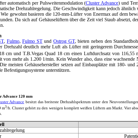
fter automatisch per Pulsweitenmodulation (
Cluster Advance
) und Tem
matische Drehzahlregelung. Die Geschwindigkeit kann jedoch ähnlich 
n. Wie gewohnt basieren die 120-mm-Lüfter von Enermax auf dem bewäh
nden. Da sich auf Gehäuselüftern über die Zeit viel Staub absetzt, der
n.
n
GT
,
Fulmo
,
Fulmo ST
und
Ostrog GT
, bieten neben den Standardboh
r Drehzahl deutlich mehr Luft als Lüfter mit geringerem Durchmesse
h 18 cm und T.B.Vegas Quad 18 cm einen Luftdurchsatz von 116,55 
von mehr als 1.200 1/min. Kein Wunder also, dass eine wachsende Na
. Die meisten Gehäusehersteller setzen auf Einbauplätze mit 180- 
 Befestigungssysteme unterstützen.
er Advance 120 mm
luster Advance
besitzt das breiteste Drehzahlspektrum unter den Neuvorstellunge
3
9 m
/h. Cluster gehört zu den wenigen komplett weißen Lüftern am Markt. Vier ab
s.
ll
zahlregelung
r
Patent