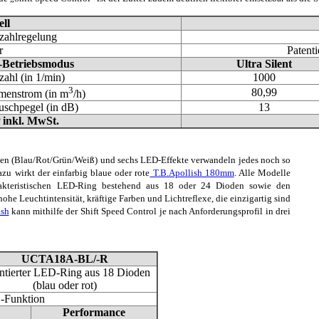
ll
zahlregelung
r
Patent
Betriebsmodus
Ultra Silent
ahl (in 1/min)
1000
3
80,99
menstrom (in m
/h)
uschpegel (in dB)
13
inkl. MwSt.
en (Blau/Rot/Grün/Weiß) und sechs LED-Effekte verwandeln jedes noch so
zu wirkt der einfarbig blaue oder rote
T.B.Apollish 180mm
. Alle Modelle
akteristischen LED-Ring bestehend aus 18 oder 24 Dioden sowie den
 hohe Leuchtintensität, kräftige Farben und Lichtreflexe, die einzigartig sind
ish
kann mithilfe der Shift Speed Control je nach Anforderungsprofil in drei
UCTA18A-BL/-R
ntierter LED-Ring aus 18 Dioden
(blau oder rot)
C-Funktion
Performance