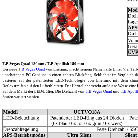
Mode
Dreh
Lage
APS-
Drehz
Volu
Gerä
UVP 
T.B.Vegas Quad 180mm / T.B.Apollish 180 mm
Der neue
T.B.Vegas Quad
von Enermax macht seinem Namen alle Ehre: Vier Farb
unscheinbare PC-Gehäuse in einen echten Blickfang. Schlichter im Vergleich da
basieren auf der patentierten LED-Technologie von Enermax mit dem char
Reflexstreifen auf den Lüfterblättern. Der Hersteller erreicht auf diese Weise eine
auf dem Markt der LED-Lüfter. Die Drehzahl von
T.B.Vegas Quad
und
T.B.Apoll
Stufen variiert werden.
Modell
UCTVQ18A
LED-Beleuchtung
Patentierter LED-Ring aus 24 Dioden
Pate
(6x blau / 6x rot / 6x grün / 6x weiß)
Drehzahlregelung
Feste Drehzahl / SS
APS-Betriebsmodus
Ultra Silent
Silent