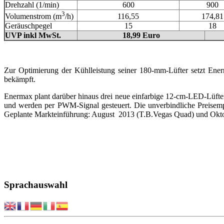
Drehzahl (1/min)
600
900
3
116,55
174,81
Volumenstrom (m
/h)
Geräuschpegel
15
18
UVP inkl MwSt.
18,99 Euro
Zur Optimierung der Kühlleistung seiner 180-mm-Lüfter setzt Ener
bekämpft.
Enermax plant darüber hinaus drei neue einfarbige 12-cm-LED-Lüfte
und werden per PWM-Signal gesteuert. Die unverbindliche Preisemp
Geplante Markteinführung: August 2013 (T.B.Vegas Quad) und Okto
Sprachauswahl