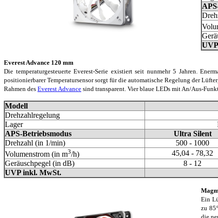
APS-
Drehz
Volu
Gerä
UVP 
Everest Advance 120 mm
Die temperaturgesteuerte Everest-Serie existiert seit nunmehr 5 Jahren. Ene
positionierbarer Temperatursensor sorgt für die automatische Regelung der Lüfte
Rahmen des
Everest Advance
sind transparent. Vier blaue LEDs mit An/Aus-Funk
Modell
Drehzahlregelung
Lager
APS-Betriebsmodus
Ultra Silent
Drehzahl (in 1/min)
500 - 1000
3
45,04 - 78,32
Volumenstrom (in m
/h)
Geräuschpegel (in dB)
8 - 12
UVP inkl. MwSt.
Magm
Ein Lü
zu 85°
die ne