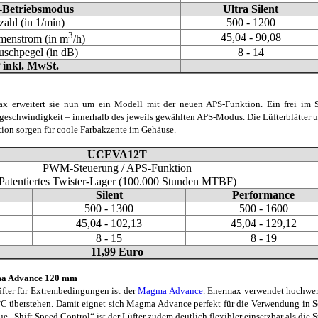
Betriebsmodus
Ultra Silent
ahl (in 1/min)
500 - 1200
3
45,04 - 90,08
menstrom (in m
/h)
uschpegel (in dB)
8 - 14
inkl. MwSt.
rmax erweitert sie nun um ein Modell mit der neuen APS-Funktion. Ein frei im 
rgeschwindigkeit – innerhalb des jeweils gewählten APS-Modus. Die Lüfterblätter 
tion sorgen für coole Farbakzente im Gehäuse.
UCEVA12T
PWM-Steuerung / APS-Funktion
Patentiertes Twister-Lager (100.000 Stunden MTBF)
Silent
Performance
500 - 1300
500 - 1600
45,04 - 102,13
45,04 - 129,12
8 - 15
8 - 19
11,99 Euro
a Advance 120 mm
fter für Extrembedingungen ist der
Magma Advance
. Enermax verwendet hochwer
C überstehen. Damit eignet sich Magma Advance perfekt für die Verwendung in Se
ue „Shift Speed Control“ ist der Lüfter zudem deutlich flexibler einsetzbar als d