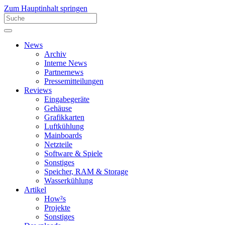
Zum Hauptinhalt springen
News
Archiv
Interne News
Partnernews
Pressemitteilungen
Reviews
Eingabegeräte
Gehäuse
Grafikkarten
Luftkühlung
Mainboards
Netzteile
Software & Spiele
Sonstiges
Speicher, RAM & Storage
Wasserkühlung
Artikel
How²s
Projekte
Sonstiges