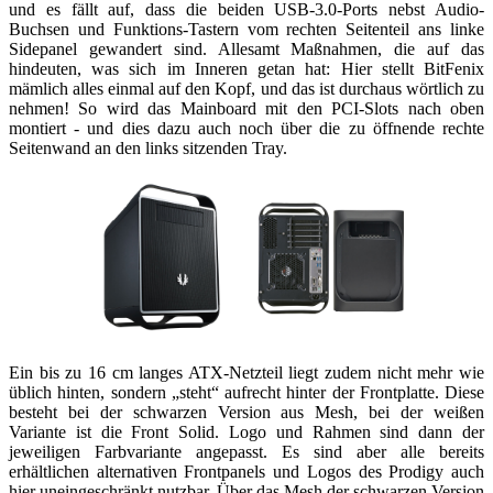
und es fällt auf, dass die beiden USB-3.0-Ports nebst Audio-
Buchsen und Funktions-Tastern vom rechten Seitenteil ans linke
Sidepanel gewandert sind. Allesamt Maßnahmen, die auf das
hindeuten, was sich im Inneren getan hat: Hier stellt BitFenix
mämlich alles einmal auf den Kopf, und das ist durchaus wörtlich zu
nehmen! So wird das Mainboard mit den PCI-Slots nach oben
montiert - und dies dazu auch noch über die zu öffnende rechte
Seitenwand an den links sitzenden Tray.
Ein bis zu 16 cm langes ATX-Netzteil liegt zudem nicht mehr wie
üblich hinten, sondern „steht“ aufrecht hinter der Frontplatte. Diese
besteht bei der schwarzen Version aus Mesh, bei der weißen
Variante ist die Front Solid. Logo und Rahmen sind dann der
jeweiligen Farbvariante angepasst. Es sind aber alle bereits
erhältlichen alternativen Frontpanels und Logos des Prodigy auch
hier uneingeschränkt nutzbar. Über das Mesh der schwarzen Version