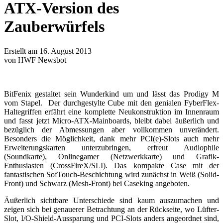
ATX-Version des
Zauberwürfels
Erstellt am 16. August 2013
von HWF Newsbot
BitFenix gestaltet sein Wunderkind um und lässt das Prodigy M
vom Stapel. Der durchgestylte Cube mit den genialen FyberFlex-
Haltegriffen erfährt eine komplette Neukonstruktion im Innenraum
und fasst jetzt Micro-ATX-Mainboards, bleibt dabei äußerlich und
bezüglich der Abmessungen aber vollkommen unverändert.
Besonders die Möglichkeit, dank mehr PCI(e)-Slots auch mehr
Erweiterungskarten unterzubringen, erfreut Audiophile
(Soundkarte), Onlinegamer (Netzwerkkarte) und Grafik-
Enthusiasten (CrossFireX/SLI). Das kompakte Case mit der
fantastischen SofTouch-Beschichtung wird zunächst in Weiß (Solid-
Front) und Schwarz (Mesh-Front) bei Caseking angeboten.
Äußerlich sichtbare Unterschiede sind kaum auszumachen und
zeigen sich bei genauerer Betrachtung an der Rückseite, wo Lüfter-
Slot, I/O-Shield-Aussparung und PCI-Slots anders angeordnet sind,