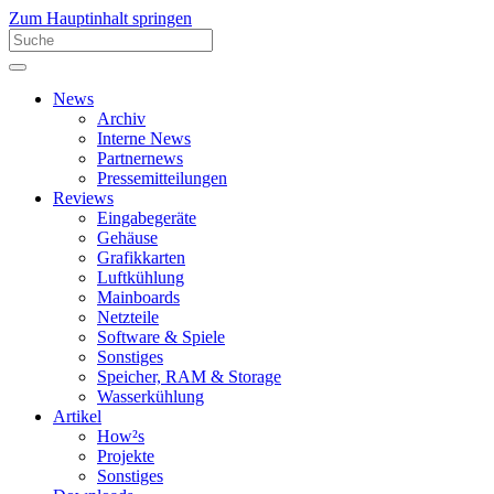
Zum Hauptinhalt springen
News
Archiv
Interne News
Partnernews
Pressemitteilungen
Reviews
Eingabegeräte
Gehäuse
Grafikkarten
Luftkühlung
Mainboards
Netzteile
Software & Spiele
Sonstiges
Speicher, RAM & Storage
Wasserkühlung
Artikel
How²s
Projekte
Sonstiges