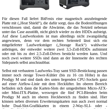
Für diesen Fall liefert BitFenix eine magnetisch anzubringende
Platte mit („Heat Shield“), die dafür sorgt, dass die Bodenöffnungen
verschlossen sind, damit die Abwärme, die das Netzteil nebenan
unter das Case ausstößt, nicht gleich wieder zu den HDDs aufsteigt.
Auf diese Laufwerksslots ist man allerdings nicht zwangsläufig
angewiesen, denn vor dem rechten Seitenteil lässt sich ein
mitgelieferter Laufwerksträger („Storage Rack“) wahlweise
anbringen, der entweder weitere zwei 3,5-Zoll-HDDs aufnimmt
oder mit bis zu drei 2,5-Zoll-Drives bestückt werden kann. Und
noch zwei weitere SSDs sind dann an der Innenseite des rechten
Sidepanels selbst anschraubbar.
Selbst mit verbautem Laufwerks-Tray samt SSD-Bestückung passen
immer noch riesige Tower-Kühler (bis zu 16 cm Höhe) in das
Prodigy M und sind dank des unten liegenden CPU-Sockels ganz
auf einer Airflow-Linie mit dem Hecklüfter. Im oberen Bereich
befinden sich dann die Karten-Slots der umgedrehten Micro-ATX-
oder Mini-ITX-Platine, weswegen die fünf PCI-Blenden beim
Prodigy M auch im oberen Heckbereich zu finden sind. Hier
können neben diversen Erweiterungskarten nun auch zwei normal
hohe Dual-Slot-Grafikkarten in einem 2-Way-SLI- oder -