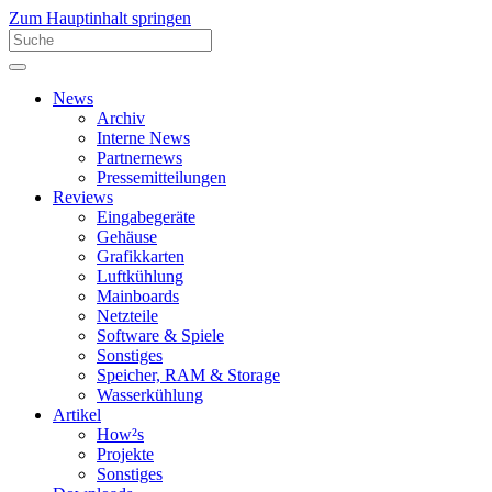
Zum Hauptinhalt springen
News
Archiv
Interne News
Partnernews
Pressemitteilungen
Reviews
Eingabegeräte
Gehäuse
Grafikkarten
Luftkühlung
Mainboards
Netzteile
Software & Spiele
Sonstiges
Speicher, RAM & Storage
Wasserkühlung
Artikel
How²s
Projekte
Sonstiges