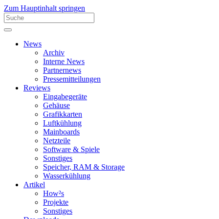
Zum Hauptinhalt springen
News
Archiv
Interne News
Partnernews
Pressemitteilungen
Reviews
Eingabegeräte
Gehäuse
Grafikkarten
Luftkühlung
Mainboards
Netzteile
Software & Spiele
Sonstiges
Speicher, RAM & Storage
Wasserkühlung
Artikel
How²s
Projekte
Sonstiges