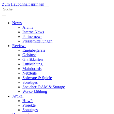
Zum Hauptinhalt springen
News
Archiv
Interne News
Partnernews
Pressemitteilungen
Reviews
Eingabegeräte
Gehäuse
Grafikkarten
Luftkühlung
Mainboards
Netzteile
Software & Spiele
Sonstiges
Speicher, RAM & Storage
Wasserkühlung
Artikel
How²s
Projekte
Sonstiges