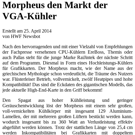
Morpheus den Markt der
VGA-Kühler
Erstellt am 25. April 2014
von HWF Newsbot
Nach den hervorragenden und mit einer Vielzahl von Empfehlungen
der Fachpresse versehenen CPU-Kühlern EreBoss, Themis oder
auch Pallas steht für die junge Marke RaiJintek der nächste Schritt
auf dem Programm. Diesmal in Form eines Hochleistungs-Kühlers
für Grafikkarten. Der Morpheus macht, wie der Name aus der
griechischen Mythologie schon verdeutlicht, die Träume des Nutzers
war. Flüsterleiser Betrieb, vollvernickelt, zwölf Heatpipes und hohe
Kompatibilität! Das sind die Eckdaten des gigantischen Modells, das
jede aktuelle High-End-Karte in den Griff bekommt!
Den Spagat aus hoher Kühlleistung und geringer
Geräuschentwicklung löst der Morpheus mit einem sehr großen,
voll-vernickelten Kühlkörper mit insgesamt 129 Aluminium-
Lamellen, der mit mehreren großen Lüftern bestückt werden kann,
wodurch insgesamt bis zu 360 Watt an Verlustleistung effektiv
abgeführt werden können. Trotz der stattlichen Länge von 25,4 cm
werden Inkompatibilitäten bei Grafikkarten mit doppeltem