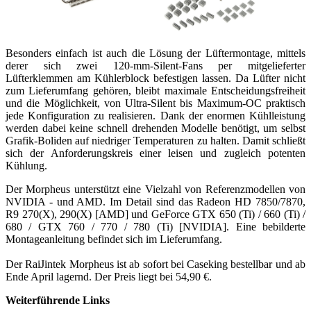
Besonders einfach ist auch die Lösung der Lüftermontage, mittels
derer sich zwei 120-mm-Silent-Fans per mitgelieferter
Lüfterklemmen am Kühlerblock befestigen lassen. Da Lüfter nicht
zum Lieferumfang gehören, bleibt maximale Entscheidungsfreiheit
und die Möglichkeit, von Ultra-Silent bis Maximum-OC praktisch
jede Konfiguration zu realisieren. Dank der enormen Kühlleistung
werden dabei keine schnell drehenden Modelle benötigt, um selbst
Grafik-Boliden auf niedriger Temperaturen zu halten. Damit schließt
sich der Anforderungskreis einer leisen und zugleich potenten
Kühlung.
Der Morpheus unterstützt eine Vielzahl von Referenzmodellen von
NVIDIA - und AMD. Im Detail sind das Radeon HD 7850/7870,
R9 270(X), 290(X) [AMD] und GeForce GTX 650 (Ti) / 660 (Ti) /
680 / GTX 760 / 770 / 780 (Ti) [NVIDIA]. Eine bebilderte
Montageanleitung befindet sich im Lieferumfang.
Der RaiJintek Morpheus ist ab sofort bei Caseking bestellbar und ab
Ende April lagernd. Der Preis liegt bei 54,90 €.
Weiterführende Links