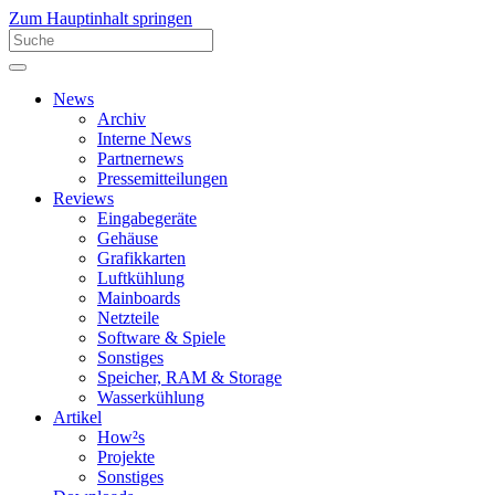
Zum Hauptinhalt springen
News
Archiv
Interne News
Partnernews
Pressemitteilungen
Reviews
Eingabegeräte
Gehäuse
Grafikkarten
Luftkühlung
Mainboards
Netzteile
Software & Spiele
Sonstiges
Speicher, RAM & Storage
Wasserkühlung
Artikel
How²s
Projekte
Sonstiges