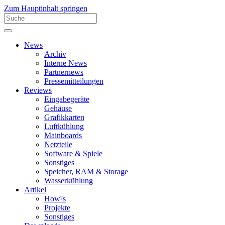
Zum Hauptinhalt springen
News
Archiv
Interne News
Partnernews
Pressemitteilungen
Reviews
Eingabegeräte
Gehäuse
Grafikkarten
Luftkühlung
Mainboards
Netzteile
Software & Spiele
Sonstiges
Speicher, RAM & Storage
Wasserkühlung
Artikel
How²s
Projekte
Sonstiges