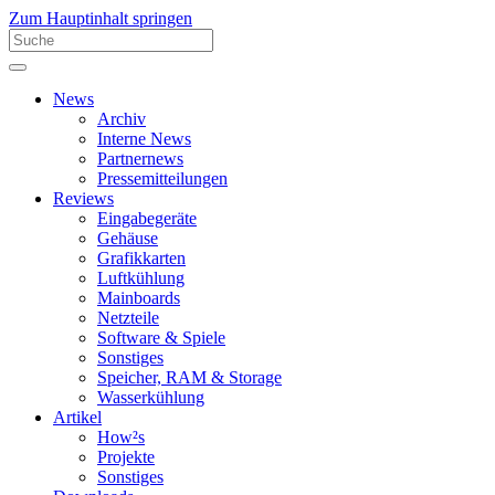
Zum Hauptinhalt springen
News
Archiv
Interne News
Partnernews
Pressemitteilungen
Reviews
Eingabegeräte
Gehäuse
Grafikkarten
Luftkühlung
Mainboards
Netzteile
Software & Spiele
Sonstiges
Speicher, RAM & Storage
Wasserkühlung
Artikel
How²s
Projekte
Sonstiges