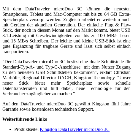
Mit dem DataTraveler microDuo 3C können die neuesten
Smartphones, Tablets und Mac-Computer mit bis zu 64 GB Extra-
Speicherplatz versorgt werden. Zugleich arbeitet er weiterhin auch
mit Geräten der aktuellen Generation. Der einfache Plug & Play-
Stick, der noch in diesem Monat auf den Markt kommt, bietet USB
3.1-Leistung mit Geschwindigkeiten von bis zu 100 MB/s Lesen
und 15 MB/s Schreiben. Der leichte und kleine USB-Stick ist eine
gute Ergänzung für tragbare Geräte und lässt sich selbst einfach
transportieren.
"Der DataTraveler microDuo 3C besitzt eine duale Schnittstelle für
Standard-Typ-A- und Typ-C-Anschlüsse, mit dem Nutzer Zugang
zu den neuesten USB-Schnittstellen bekommen", erklärt Christian
Marhöfer, Regional Director DACH, Kingston Technology. "Unser
neuer Stick bietet mehr Speicherplatz sowie schnelle
Datentransferraten und hilft dabei, neue Technologie für den
Verbraucher zugänglicher zu machen."
Auf den DataTraveler microDuo 3C gewährt Kingston fünf Jahre
Garantie sowie kostenlosen technischen Support.
Weiterführende Links
Produktseite:
Kingston DataTraveler microDuo 3C