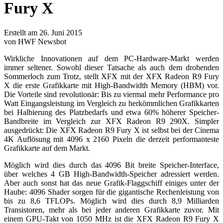
Fury X
Erstellt am 26. Juni 2015
von HWF Newsbot
Wirkliche Innovationen auf dem PC-Hardware-Markt werden
immer seltener. Sowohl dieser Tatsache als auch dem drohenden
Sommerloch zum Trotz, stellt XFX mit der XFX Radeon R9 Fury
X die erste Grafikkarte mit High-Bandwidth Memory (HBM) vor.
Die Vorteile sind revolutionär: Bis zu viermal mehr Performance pro
Watt Eingangsleistung im Vergleich zu herkömmlichen Grafikkarten
bei Halbierung des Platzbedarfs und etwa 60% höherer Speicher-
Bandbreite im Vergleich zur XFX Radeon R9 290X. Simpler
ausgedrückt: Die XFX Radeon R9 Fury X ist selbst bei der Cinema
4K Auflösung mit 4096 x 2160 Pixeln die derzeit performanteste
Grafikkarte auf dem Markt.
Möglich wird dies durch das 4096 Bit breite Speicher-Interface,
über welches 4 GB High-Bandwidth-Speicher adressiert werden.
Aber auch sonst hat das neue Grafik-Flaggschiff einiges unter der
Haube: 4096 Shader sorgen für die gigantische Rechenleistung von
bis zu 8,6 TFLOPs. Möglich wird dies durch 8,9 Milliarden
Transistoren, mehr als bei jeder anderen Grafikkarte zuvor. Mit
einem GPU-Takt von 1050 MHz ist die XFX Radeon R9 Fury X