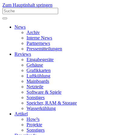
Zum Hauptinhalt springen
News
Archiv
Interne News
Partnernews
Pressemitteilungen
Reviews
Eingabegeräte
Gehäuse
Grafikkarten
Luftkühlung
Mainboards
Netzteile
Software & Spiele
Sonstiges
Speicher, RAM & Storage
Wasserkühlung
Artikel
How²s
Projekte
Sonstiges