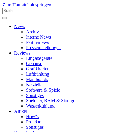
Zum Hauptinhalt springen
News
Archiv
Interne News
Partnernews
Pressemitteilungen
Reviews
Eingabegeräte
Gehäuse
Grafikkarten
Luftkühlung
Mainboards
Netzteile
Software & Spiele
Sonstiges
Speicher, RAM & Storage
Wasserkühlung
Artikel
How²s
Projekte
Sonstiges