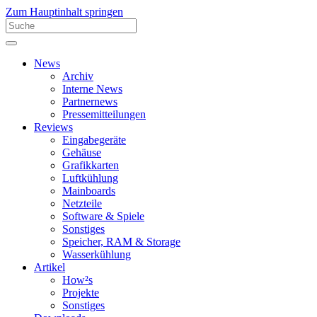
Zum Hauptinhalt springen
News
Archiv
Interne News
Partnernews
Pressemitteilungen
Reviews
Eingabegeräte
Gehäuse
Grafikkarten
Luftkühlung
Mainboards
Netzteile
Software & Spiele
Sonstiges
Speicher, RAM & Storage
Wasserkühlung
Artikel
How²s
Projekte
Sonstiges