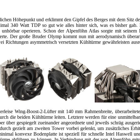
tlichen Höhepunkt und erklimmt den Gipfel des Berges mit dem Sitz d
aximal 340 Watt TDP so gut wie alles hinter sich, was es bisher ga
 unhörbar operieren. Schon der Alpenföhn Atlas sorgte mit seinem 
hlwerte. Der große Bruder Olymp kommt nun mit aerodynamisch übera
wei Richtungen asymmetrisch versetzten Kühltürme gewährleisten ausr
terleise Wing-Boost-2-Lüfter mit 140 mm Rahmenbreite, überarbeitet
ch die beiden Kühltürme leiten. Letztere werden für eine unmittelb
 über gespiegelt zueinander angeordnete und jeweils schräg ausgeric
urch gezielt am zweiten Tower vorbei gelenkt, um zusätzliches Erhi
 minimal konvexe Bodenplatte ist speziell für schnelle Intel Haswell 
ürme abführen zu können. In Verbindung mit der von Alpenföhn mitgel