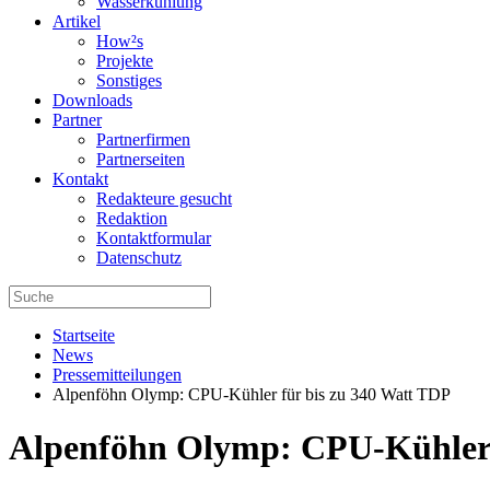
Wasserkühlung
Artikel
How²s
Projekte
Sonstiges
Downloads
Partner
Partnerfirmen
Partnerseiten
Kontakt
Redakteure gesucht
Redaktion
Kontaktformular
Datenschutz
Startseite
News
Pressemitteilungen
Alpenföhn Olymp: CPU-Kühler für bis zu 340 Watt TDP
Alpenföhn Olymp: CPU-Kühler 