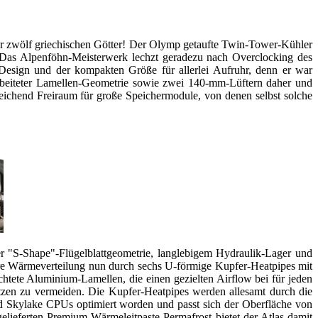
er zwölf griechischen Götter! Der Olymp getaufte Twin-Tower-Kühler
b. Das Alpenföhn-Meisterwerk lechzt geradezu nach Overclocking des
Design und der kompakten Größe für allerlei Aufruhr, denn er war
rbeiteter Lamellen-Geometrie sowie zwei 140-mm-Lüftern daher und
eichend Freiraum für große Speichermodule, von denen selbst solche
er "S-Shape"-Flügelblattgeometrie, langlebigem Hydraulik-Lager und
are Wärmeverteilung nun durch sechs U-förmige Kupfer-Heatpipes mit
htete Aluminium-Lamellen, die einen gezielten Airflow bei für jeden
tzen zu vermeiden. Die Kupfer-Heatpipes werden allesamt durch die
und Skylake CPUs optimiert worden und passt sich der Oberfläche von
ieferten Premium-Wärmeleitpaste Permafrost bietet der Atlas damit