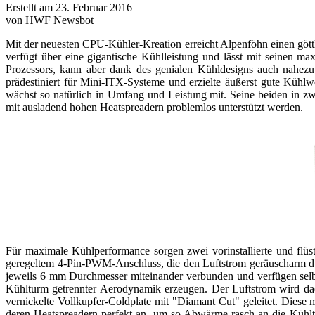
Erstellt am 23. Februar 2016
von HWF Newsbot
Mit der neuesten CPU-Kühler-Kreation erreicht Alpenföhn einen göt
verfügt über eine gigantische Kühlleistung und lässt mit seinen m
Prozessors, kann aber dank des genialen Kühldesigns auch nahezu
prädestiniert für Mini-ITX-Systeme und erzielte äußerst gute Kü
wächst so natürlich in Umfang und Leistung mit. Seine beiden in z
mit ausladend hohen Heatspreadern problemlos unterstützt werden.
Für maximale Kühlperformance sorgen zwei vorinstallierte und flüs
geregeltem 4-Pin-PWM-Anschluss, die den Luftstrom geräuscharm dur
jeweils 6 mm Durchmesser miteinander verbunden und verfügen selber
Kühlturm getrennter Aerodynamik erzeugen. Der Luftstrom wird dad
vernickelte Vollkupfer-Coldplate mit "Diamant Cut" geleitet. Diese
deren Heatspreadern perfekt an, um so Abwärme rasch an die Kühlt