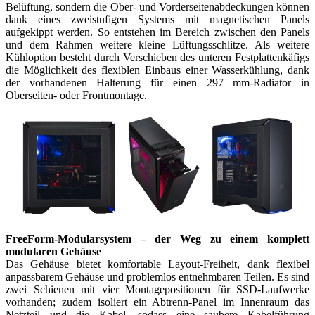
Belüftung, sondern die Ober- und Vorderseitenabdeckungen können
dank eines zweistufigen Systems mit magnetischen Panels
aufgekippt werden. So entstehen im Bereich zwischen den Panels
und dem Rahmen weitere kleine Lüftungsschlitze. Als weitere
Kühloption besteht durch Verschieben des unteren Festplattenkäfigs
die Möglichkeit des flexiblen Einbaus einer Wasserkühlung, dank
der vorhandenen Halterung für einen 297 mm-Radiator in
Oberseiten- oder Frontmontage.
FreeForm-Modularsystem – der Weg zu einem komplett
modularen Gehäuse
Das Gehäuse bietet komfortable Layout-Freiheit, dank flexibel
anpassbarem Gehäuse und problemlos entnehmbaren Teilen. Es sind
zwei Schienen mit vier Montagepositionen für SSD-Laufwerke
vorhanden; zudem isoliert ein Abtrenn-Panel im Innenraum das
Netzteil und die Kabel, sodass eine saubere Kabelführung