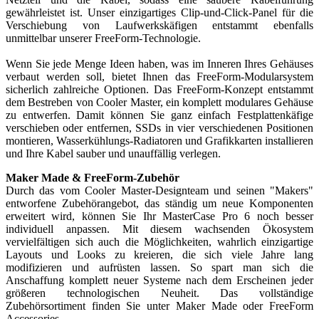
gewährleistet ist. Unser einzigartiges Clip-und-Click-Panel für die
Verschiebung von Laufwerkskäfigen entstammt ebenfalls
unmittelbar unserer FreeForm-Technologie.
Wenn Sie jede Menge Ideen haben, was im Inneren Ihres Gehäuses
verbaut werden soll, bietet Ihnen das FreeForm-Modularsystem
sicherlich zahlreiche Optionen. Das FreeForm-Konzept entstammt
dem Bestreben von Cooler Master, ein komplett modulares Gehäuse
zu entwerfen. Damit können Sie ganz einfach Festplattenkäfige
verschieben oder entfernen, SSDs in vier verschiedenen Positionen
montieren, Wasserkühlungs-Radiatoren und Grafikkarten installieren
und Ihre Kabel sauber und unauffällig verlegen.
Maker Made & FreeForm-Zubehör
Durch das vom Cooler Master-Designteam und seinen "Makers"
entworfene Zubehörangebot, das ständig um neue Komponenten
erweitert wird, können Sie Ihr MasterCase Pro 6 noch besser
individuell anpassen. Mit diesem wachsenden Ökosystem
vervielfältigen sich auch die Möglichkeiten, wahrlich einzigartige
Layouts und Looks zu kreieren, die sich viele Jahre lang
modifizieren und aufrüsten lassen. So spart man sich die
Anschaffung komplett neuer Systeme nach dem Erscheinen jeder
größeren technologischen Neuheit. Das vollständige
Zubehörsortiment finden Sie unter Maker Made oder FreeForm
Accessories.