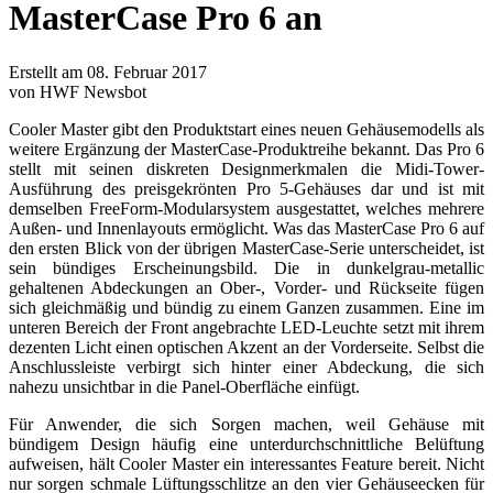
MasterCase Pro 6 an
Erstellt am 08. Februar 2017
von HWF Newsbot
Cooler Master gibt den Produktstart eines neuen Gehäusemodells als
weitere Ergänzung der MasterCase-Produktreihe bekannt. Das Pro 6
stellt mit seinen diskreten Designmerkmalen die Midi-Tower-
Ausführung des preisgekrönten Pro 5-Gehäuses dar und ist mit
demselben FreeForm-Modularsystem ausgestattet, welches mehrere
Außen- und Innenlayouts ermöglicht. Was das MasterCase Pro 6 auf
den ersten Blick von der übrigen MasterCase-Serie unterscheidet, ist
sein bündiges Erscheinungsbild. Die in dunkelgrau-metallic
gehaltenen Abdeckungen an Ober-, Vorder- und Rückseite fügen
sich gleichmäßig und bündig zu einem Ganzen zusammen. Eine im
unteren Bereich der Front angebrachte LED-Leuchte setzt mit ihrem
dezenten Licht einen optischen Akzent an der Vorderseite. Selbst die
Anschlussleiste verbirgt sich hinter einer Abdeckung, die sich
nahezu unsichtbar in die Panel-Oberfläche einfügt.
Für Anwender, die sich Sorgen machen, weil Gehäuse mit
bündigem Design häufig eine unterdurchschnittliche Belüftung
aufweisen, hält Cooler Master ein interessantes Feature bereit. Nicht
nur sorgen schmale Lüftungsschlitze an den vier Gehäuseecken für