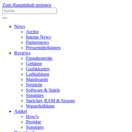
Zum Hauptinhalt springen
News
Archiv
Interne News
Partnernews
Pressemitteilungen
Reviews
Eingabegeräte
Gehäuse
Grafikkarten
Luftkühlung
Mainboards
Netzteile
Software & Spiele
Sonstiges
Speicher, RAM & Storage
Wasserkühlung
Artikel
How²s
Projekte
Sonstiges