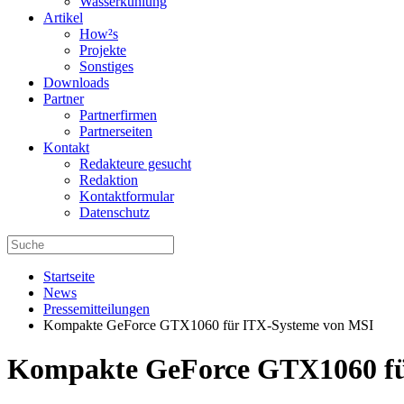
Wasserkühlung
Artikel
How²s
Projekte
Sonstiges
Downloads
Partner
Partnerfirmen
Partnerseiten
Kontakt
Redakteure gesucht
Redaktion
Kontaktformular
Datenschutz
Startseite
News
Pressemitteilungen
Kompakte GeForce GTX1060 für ITX-Systeme von MSI
Kompakte GeForce GTX1060 fü