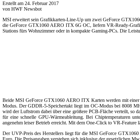
Erstellt am 24. Februar 2017
von HWF Newsbot
MSI erweitert sein Grafikkarten-Line-Up um zwei GeForce GTX10
die GeForce GTX1060 AERO ITX 6G OC, liefern VR-Ready-Grafikle
Stations fürs Wohnzimmer oder in kompakte Gaming-PCs. Die Leistung
Beide MSI GeForce GTX1060 AERO ITX Karten werden mit einer We
Modus. Der GDDR-5-Speichertakt liegt im OC-Modus bei 8008 MHz.
wird der Luftstrom dabei über eine größere PCB-Fläche verteilt, so
für eine schnelle GPU-Wärmeableitung. Bei Chiptemperaturen unte
angenehm leiser Betrieb erreicht. Mit dem One-Click to VR-Feature läs
Der UVP-Preis des Herstellers liegt für die MSI GeForce GTX
Euro. Die Preisangaben verstehen sich inklusive der gesetzlichen M