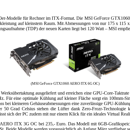
60er-Modelle für Rechner im ITX-Format. Die MSI GeForce GTX1060 
istung auf kleinstem Raum. Mit Abmessungen von nur 175 x 115 x
saufnahme (TDP) der neuen Karten liegt bei 120 Watt – MSI empfiehlt
(MSI GeForce GTX1060 AERO ITX 6G OC)
rksübertaktung ausgeliefert und erreichen eine GPU-Core-Taktrate
 Für eine optimale Kühlung auf kleiner Fläche sorgt ein 100mm-Si
 dass bei kleineren Gehäuseabmessungen eine zuverlässige GPU-Kühlung 
r 50 Grad Celsius stehen die Lüfter dank Zero-Frozr-Technologie 
st sich der PC zudem mit nur einem Klick für ein ideales Virtual Reali
1060 AERO ITX 3G OC bei 235,- Euro. Das Modell mit 6GB-Grafiks
wSt. Beide Modelle werden voraussichtlich ab Anfang März verfügbar se