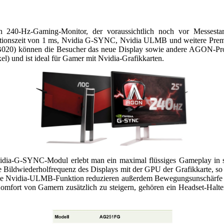
 240-Hz-Gaming-Monitor, der voraussichtlich noch vor Messestart
onszeit von 1 ms, Nvidia G-SYNC, Nvidia ULMB und weitere Premi
B020) können die Besucher das neue Display sowie andere AGON-Pr
) und ist ideal für Gamer mit Nvidia-Grafikkarten.
ia-G-SYNC-Modul erlebt man ein maximal flüssiges Gameplay in sch
 Bildwiederholfrequenz des Displays mit der GPU der Grafikkarte, so d
 die Nvidia-ULMB-Funktion reduzieren außerdem Bewegungsunschärfe 
fort von Gamern zusätzlich zu steigern, gehören ein Headset-Halter,