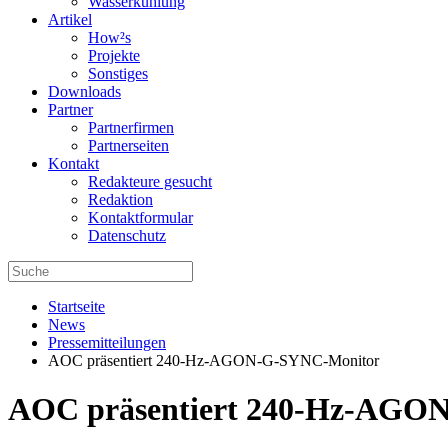
Wasserkühlung
Artikel
How²s
Projekte
Sonstiges
Downloads
Partner
Partnerfirmen
Partnerseiten
Kontakt
Redakteure gesucht
Redaktion
Kontaktformular
Datenschutz
Startseite
News
Pressemitteilungen
AOC präsentiert 240-Hz-AGON-G-SYNC-Monitor
AOC präsentiert 240-Hz-AGO