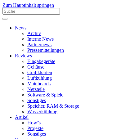
Zum Hauptinhalt springen
News
Archiv
Interne News
Partnernews
Pressemitteilungen
Reviews
Eingabegeräte
Gehäuse
Grafikkarten
Luftkühlung
Mainboards
Netzteile
Software & Spiele
Sonstiges
Speicher, RAM & Storage
Wasserkühlung
Artikel
How²s
Projekte
Sonstiges