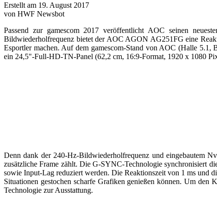
Erstellt am 19. August 2017
von HWF Newsbot
Passend zur gamescom 2017 veröffentlicht AOC seinen neuesten
Bildwiederholfrequenz bietet der AOC AGON AG251FG eine Reakti
Esportler machen. Auf dem gamescom-Stand von AOC (Halle 5.1, 
ein 24,5"-Full-HD-TN-Panel (62,2 cm, 16:9-Format, 1920 x 1080 Pixel
Denn dank der 240-Hz-Bildwiederholfrequenz und eingebautem Nvid
zusätzliche Frame zählt. Die G-SYNC-Technologie synchronisiert die
sowie Input-Lag reduziert werden. Die Reaktionszeit von 1 ms und
Situationen gestochen scharfe Grafiken genießen können. Um den Kom
Technologie zur Ausstattung.