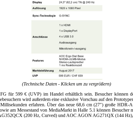
(Technische Daten - Klicken um zu vergrößern)
 für 599 € (UVP) im Handel erhältlich sein. Besucher können de
ssebesuchern wird außerdem eine exklusive Vorschau auf den Prototy
 Millisekunden erfahren. Über das neue 68,6 cm (27") große HDR-
r sowie am Messestand von MediaMarkt in Halle 5.1 können Besuche
AG352QCX (200 Hz, Curved) und AOC AGON AG271QX (144 Hz)