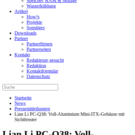
Speicher, RAM & Storage
Wasserkühlung
Artikel
How²s
Projekte
Sonstiges
Downloads
Partner
Partnerfirmen
Partnerseiten
Kontakt
Redakteure gesucht
Redaktion
Kontaktformular
Datenschutz
Startseite
News
Pressemitteilungen
Lian Li PC-Q38: Voll-Aluminium Mini-ITX-Gehäuse mit
Sichtfenster
Lian Li PC-Q38: Voll-