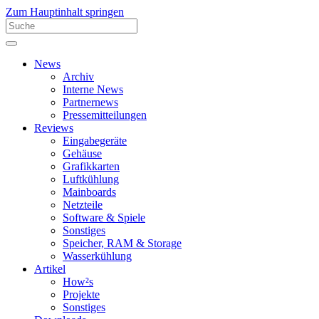
Zum Hauptinhalt springen
News
Archiv
Interne News
Partnernews
Pressemitteilungen
Reviews
Eingabegeräte
Gehäuse
Grafikkarten
Luftkühlung
Mainboards
Netzteile
Software & Spiele
Sonstiges
Speicher, RAM & Storage
Wasserkühlung
Artikel
How²s
Projekte
Sonstiges