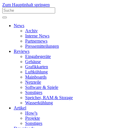
Zum Hauptinhalt springen
News
Archiv
Interne News
Partnernews
Pressemitteilungen
Reviews
Eingabegeräte
Gehäuse
Grafikkarten
Luftkühlung
Mainboards
Netzteile
Software & Spiele
Sonstiges
Speicher, RAM & Storage
Wasserkühlung
Artikel
How²s
Projekte
Sonstiges