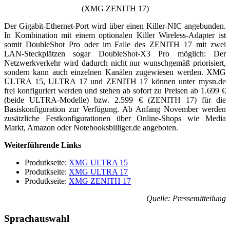
(XMG ZENITH 17)
Der Gigabit-Ethernet-Port wird über einen Killer-NIC angebunden.
In Kombination mit einem optionalen Killer Wireless-Adapter ist
somit DoubleShot Pro oder im Falle des ZENITH 17 mit zwei
LAN-Steckplätzen sogar DoubleShot-X3 Pro möglich: Der
Netzwerkverkehr wird dadurch nicht nur wunschgemäß priorisiert,
sondern kann auch einzelnen Kanälen zugewiesen werden. XMG
ULTRA 15, ULTRA 17 und ZENITH 17 können unter mysn.de
frei konfiguriert werden und stehen ab sofort zu Preisen ab 1.699 €
(beide ULTRA-Modelle) bzw. 2.599 € (ZENITH 17) für die
Basiskonfiguration zur Verfügung. Ab Anfang November werden
zusätzliche Festkonfigurationen über Online-Shops wie Media
Markt, Amazon oder Notebooksbilliger.de angeboten.
Weiterführende Links
Produtkseite:
XMG ULTRA 15
Produtkseite:
XMG ULTRA 17
Produtkseite:
XMG ZENITH 17
Quelle: Pressemitteilung
Sprachauswahl