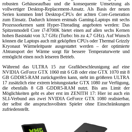
robusten Gehäuseaufbau und die konsequente Umsetzung als
vollwertiger Desktop-Replacement-Ansatz. Als Basis der neuen
Serien kommen Intel Desktop-CPUs der achten Core-Generation
zum Einsatz. Dadurch können erstmals Gaming-Laptops mit sechs
Prozessorkernen samt Hyper-Threading angeboten werden: Das
Spitzenmodell Core i7-8700K bietet einen auf allen sechs Kernen
hohen Basistakt von 3,7 GHz (Turbo: bis zu 4,7 GHz). Auf Wunsch
können die Laptops auch mit geköpften CPUs oder Thermal Grizzly
Kryonaut Wärmeleitpaste ausgestattet werden – der optimierte
Abtransport der Wärme sorgt für bessere Temperaturwerte und
ermöglicht einen noch leiseren Betrieb.
Während das ULTRA 15 zur Grafikbeschleunigung auf eine
NVIDIA GeForce GTX 1060 mit 6 GB oder eine GTX 1070 mit 8
GB GDDR5-RAM zurückgreifen kann, steht im größeren ULTRA
17 zusätzlich eine extrem leistungsstarke GTX 1080 zur Verfügung,
die ebenfalls 8 GB GDDR5-RAM nutzt. Bis ans Limit der
Möglichkeiten geht es aber erst im ZENITH 17: Hier ist auch ein
SLI-Verbund aus zwei NVIDIA GeForce GTX 1080 realisierbar,
der selbst die anspruchsvollsten Spieler ohne Einschränkungen
zufriedenstellt.