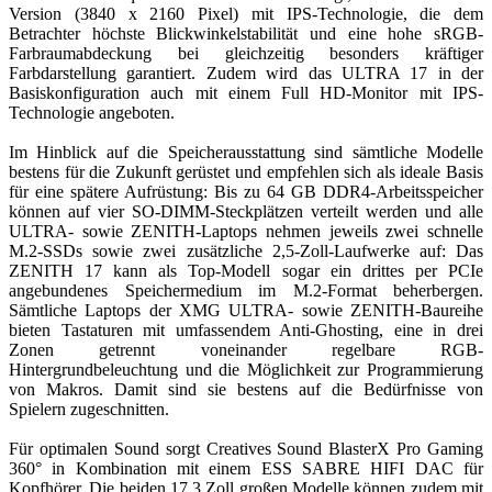
Version (3840 x 2160 Pixel) mit IPS-Technologie, die dem
Betrachter höchste Blickwinkelstabilität und eine hohe sRGB-
Farbraumabdeckung bei gleichzeitig besonders kräftiger
Farbdarstellung garantiert. Zudem wird das ULTRA 17 in der
Basiskonfiguration auch mit einem Full HD-Monitor mit IPS-
Technologie angeboten.
Im Hinblick auf die Speicherausstattung sind sämtliche Modelle
bestens für die Zukunft gerüstet und empfehlen sich als ideale Basis
für eine spätere Aufrüstung: Bis zu 64 GB DDR4-Arbeitsspeicher
können auf vier SO-DIMM-Steckplätzen verteilt werden und alle
ULTRA- sowie ZENITH-Laptops nehmen jeweils zwei schnelle
M.2-SSDs sowie zwei zusätzliche 2,5-Zoll-Laufwerke auf: Das
ZENITH 17 kann als Top-Modell sogar ein drittes per PCIe
angebundenes Speichermedium im M.2-Format beherbergen.
Sämtliche Laptops der XMG ULTRA- sowie ZENITH-Baureihe
bieten Tastaturen mit umfassendem Anti-Ghosting, eine in drei
Zonen getrennt voneinander regelbare RGB-
Hintergrundbeleuchtung und die Möglichkeit zur Programmierung
von Makros. Damit sind sie bestens auf die Bedürfnisse von
Spielern zugeschnitten.
Für optimalen Sound sorgt Creatives Sound BlasterX Pro Gaming
360° in Kombination mit einem ESS SABRE HIFI DAC für
Kopfhörer. Die beiden 17,3 Zoll großen Modelle können zudem mit