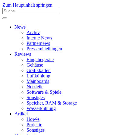
Zum Hauptinhalt springen
News
Archiv
Interne News
Partnernews
Pressemitteilungen
Reviews
Eingabegeräte
Gehäuse
Grafikkarten
Luftkühlung
Mainboards
Netzteile
Software & Spiele
Sonstiges
Speicher, RAM & Storage
Wasserkühlung
Artikel
How²s
Projekte
Sonstiges