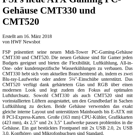
Gehäuse CMT330 und
CMT520
Erstellt am 16. März 2018
von HWF Newsbot
FSP präsentiert seine neuen Midi-Tower PC-Gaming-Gehäuse
CMT330 und CMT520. Die neuen Gehäuse sind für Gamer jeden
Budgets geeignet und bieten die Flexibilität, Luftkühlung, All-in-
One- oder kundenspezifische Wasserkühlungen zu verbauen. Das
CMT330 hebt sich vom aktuellen Branchentrend ab, indem es zwei
Blu-ray-Laufwerke oder andere 5¼"-Einschübe unterstützt. Das
CMT520 verfügt dank gehärtetem Glas und RGB über einen
modernen Look und legt zudem den Fokus auf optimalen
Luftdurchsatz. Sowohl CMT330 als auch CMT520 sind mit
vorinstallierten Lüftern ausgestattet, um den Grundbedarf in Sachen
Luftkühlung zu decken. Beide Gehäuse verwenden das exakt
gleiche interne Layout und unterstützen Mainboards bis E-ATX mit
8 PCI-Express-Karten. Große (163 mm) CPU-Kühler, Grafikkarten
(423 mm), 4x 2,5" und 2x 3,5" Laufwerke passen problemlos in die
Gehäuse. Ein gut bestücktes Frontpanel mit 2x USB 2.0, 2x USB
3.0, Kopfhörer- und Mikrofonbuchsen sind Standard.