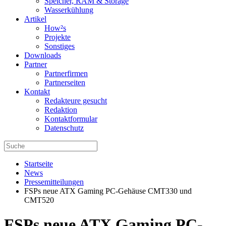
Speicher, RAM & Storage
Wasserkühlung
Artikel
How²s
Projekte
Sonstiges
Downloads
Partner
Partnerfirmen
Partnerseiten
Kontakt
Redakteure gesucht
Redaktion
Kontaktformular
Datenschutz
Startseite
News
Pressemitteilungen
FSPs neue ATX Gaming PC-Gehäuse CMT330 und
CMT520
FSPs neue ATX Gaming PC-