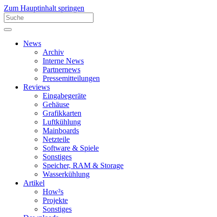
Zum Hauptinhalt springen
News
Archiv
Interne News
Partnernews
Pressemitteilungen
Reviews
Eingabegeräte
Gehäuse
Grafikkarten
Luftkühlung
Mainboards
Netzteile
Software & Spiele
Sonstiges
Speicher, RAM & Storage
Wasserkühlung
Artikel
How²s
Projekte
Sonstiges