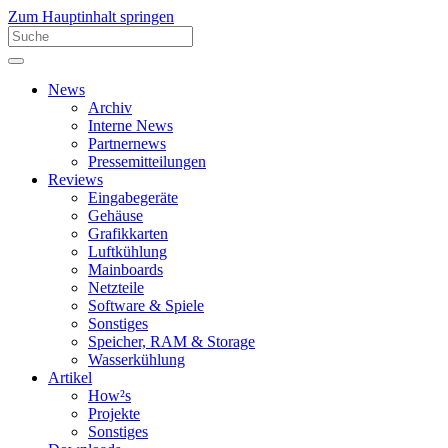
Zum Hauptinhalt springen
News
Archiv
Interne News
Partnernews
Pressemitteilungen
Reviews
Eingabegeräte
Gehäuse
Grafikkarten
Luftkühlung
Mainboards
Netzteile
Software & Spiele
Sonstiges
Speicher, RAM & Storage
Wasserkühlung
Artikel
How²s
Projekte
Sonstiges